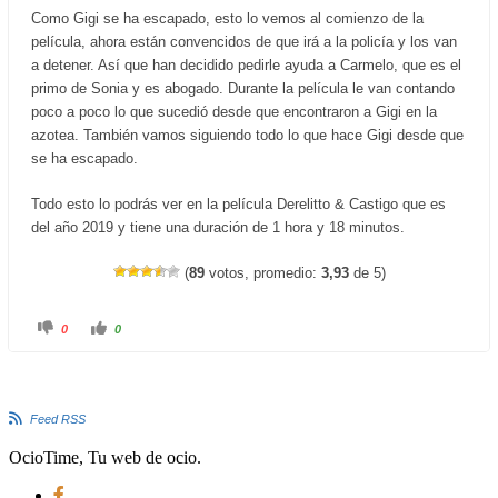
Como Gigi se ha escapado, esto lo vemos al comienzo de la
película, ahora están convencidos de que irá a la policía y los van
a detener. Así que han decidido pedirle ayuda a Carmelo, que es el
primo de Sonia y es abogado. Durante la película le van contando
poco a poco lo que sucedió desde que encontraron a Gigi en la
azotea. También vamos siguiendo todo lo que hace Gigi desde que
se ha escapado.
Todo esto lo podrás ver en la película Derelitto & Castigo que es
del año 2019 y tiene una duración de 1 hora y 18 minutos.
(
89
votos, promedio:
3,93
de 5)
C
C
0
0
l
l
i
i
c
c
k
k
f
f
o
o
r
r
Feed RSS
t
t
h
h
u
u
OcioTime, Tu web de ocio.
m
m
b
b
s
s
d
u