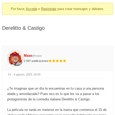
breadcrumbs
Por favor,
Accede
o
Regístrate
para crear mensajes y debates.
-
You
are
Derelitto & Castigo
here:
Mase
@mase
2.587 publicaciones
#1
· 4 agosto, 2025, 00:05
¿Te imaginas que un día te encuentras en tu casa a una persona
atada y amordazada? Pues eso es lo que les va a pasar a los
protagonistas de la comedia italiana Derelitto & Castigo.
La película no tarda en meterse en la trama que comienza el 15 de