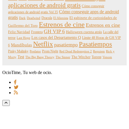
aplicaciones de android gratis
Cómo conseguir
Cómo conseguir apps de android
aplicaciones de android gratis Vol 35
gratis
Dracula
El gabinete de curiosidades de
Dark
Deadwind
El Alienista
Estrenos de cine
Estrenos en cine
Guillermo del Toro
GH VIP 6
Feliz Navidad
Frontera
Halloween cuenta atrás
La calle del
Los casos del Departamento Q
terror
Límite 48 Horas de GH VIP
Last Hope
Netflix
Pasatiempos
pasatiempo
Mandíbulas
6
Pinky Malinky
Prom Night
Predator
Red Dead Redemption 2
Requiem
Rick y
Test
The Witcher
Torrent
Morty
The Big Bang Theory
The Sinner
Venom
OcioTime, Tu web de ocio.