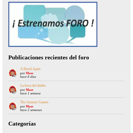
Publicaciones recientes del foro
A Breed Apart
por
Mase
hace 6 días
La boca del diablo
por
Mase
hace 1 semana
The Jurassic Games
por
Mase
hace 2 semanas
Categorías