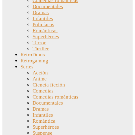
Comedias románticas
Documentales
Dramas
Infantiles
Policíacas
Románticas
Superhéroes
Terror
Thriller
RetroDibus
Retrogaming
Series
Acción
Anime
Ciencia ficción
Comedias
Comedias románticas
Documentales
Dramas
Infantiles
Romántica
Superhéroes
Suspense