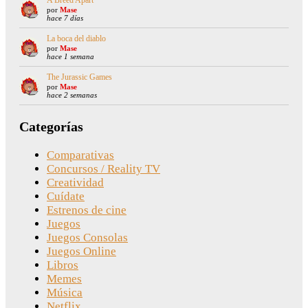
A Breed Apart
por
Mase
hace 7 días
La boca del diablo
por
Mase
hace 1 semana
The Jurassic Games
por
Mase
hace 2 semanas
Categorías
Comparativas
Concursos / Reality TV
Creatividad
Cuídate
Estrenos de cine
Juegos
Juegos Consolas
Juegos Online
Libros
Memes
Música
Netflix