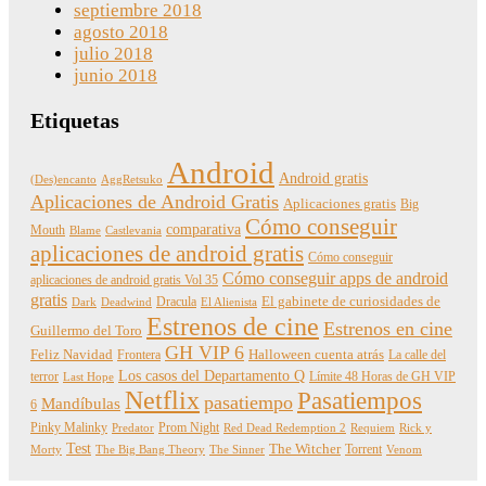
septiembre 2018
agosto 2018
julio 2018
junio 2018
Etiquetas
Android
Android gratis
(Des)encanto
AggRetsuko
Aplicaciones de Android Gratis
Aplicaciones gratis
Big
Cómo conseguir
comparativa
Mouth
Blame
Castlevania
aplicaciones de android gratis
Cómo conseguir
Cómo conseguir apps de android
aplicaciones de android gratis Vol 35
gratis
Dracula
El gabinete de curiosidades de
Dark
Deadwind
El Alienista
Estrenos de cine
Estrenos en cine
Guillermo del Toro
GH VIP 6
Feliz Navidad
Frontera
Halloween cuenta atrás
La calle del
Los casos del Departamento Q
terror
Límite 48 Horas de GH VIP
Last Hope
Netflix
Pasatiempos
pasatiempo
Mandíbulas
6
Pinky Malinky
Prom Night
Predator
Red Dead Redemption 2
Requiem
Rick y
Test
The Witcher
Torrent
Morty
The Big Bang Theory
The Sinner
Venom