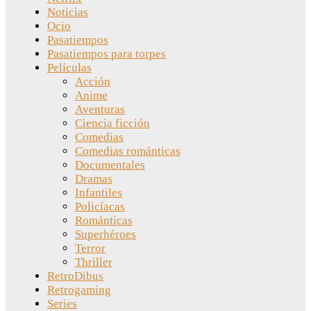
Noticias
Ocio
Pasatiempos
Pasatiempos para torpes
Películas
Acción
Anime
Aventuras
Ciencia ficción
Comedias
Comedias románticas
Documentales
Dramas
Infantiles
Policíacas
Románticas
Superhéroes
Terror
Thriller
RetroDibus
Retrogaming
Series