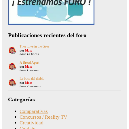
Publicaciones recientes del foro
They Live in the Grey
por
Mase
hace 15 horas
A Breed Apart
por
Mase
hace 1 semana
La boca del diablo
por
Mase
hace 2 semanas
Categorías
Comparativas
Concursos / Reality TV
Creatividad
Cuídate