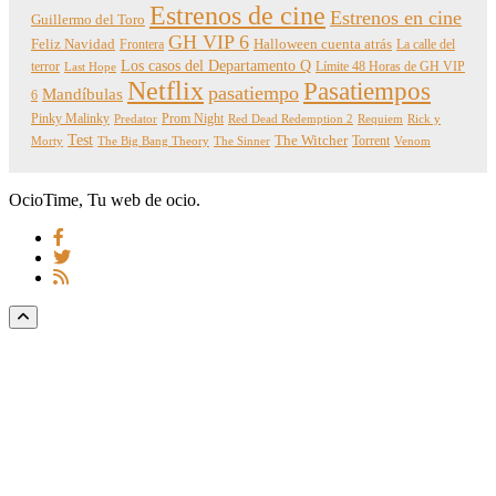
Estrenos de cine
Estrenos en cine
Guillermo del Toro
GH VIP 6
Feliz Navidad
Frontera
Halloween cuenta atrás
La calle del
Los casos del Departamento Q
terror
Límite 48 Horas de GH VIP
Last Hope
Netflix
Pasatiempos
pasatiempo
Mandíbulas
6
Pinky Malinky
Prom Night
Predator
Red Dead Redemption 2
Requiem
Rick y
Test
The Witcher
Torrent
Morty
The Big Bang Theory
The Sinner
Venom
OcioTime, Tu web de ocio.