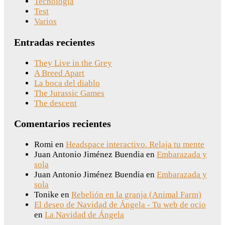
Tecnología
Test
Varios
Entradas recientes
They Live in the Grey
A Breed Apart
La boca del diablo
The Jurassic Games
The descent
Comentarios recientes
Romi
en
Headspace interactivo. Relaja tu mente
Juan Antonio Jiménez Buendia
en
Embarazada y
sola
Juan Antonio Jiménez Buendia
en
Embarazada y
sola
Tonike
en
Rebelión en la granja (Animal Farm)
El deseo de Navidad de Ángela - Tu web de ocio
en
La Navidad de Ángela