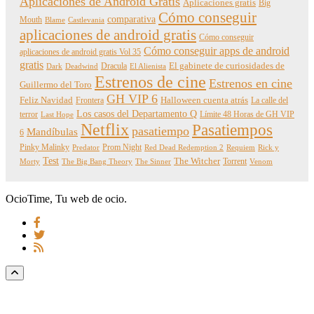
Aplicaciones de Android Gratis
Aplicaciones gratis
Big
Cómo conseguir
comparativa
Mouth
Blame
Castlevania
aplicaciones de android gratis
Cómo conseguir
Cómo conseguir apps de android
aplicaciones de android gratis Vol 35
gratis
Dracula
El gabinete de curiosidades de
Dark
Deadwind
El Alienista
Estrenos de cine
Estrenos en cine
Guillermo del Toro
GH VIP 6
Feliz Navidad
Frontera
Halloween cuenta atrás
La calle del
Los casos del Departamento Q
terror
Límite 48 Horas de GH VIP
Last Hope
Netflix
Pasatiempos
pasatiempo
Mandíbulas
6
Pinky Malinky
Prom Night
Predator
Red Dead Redemption 2
Requiem
Rick y
Test
The Witcher
Torrent
Morty
The Big Bang Theory
The Sinner
Venom
OcioTime, Tu web de ocio.