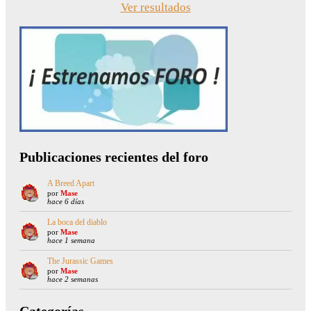
Ver resultados
Publicaciones recientes del foro
A Breed Apart
por
Mase
hace 6 días
La boca del diablo
por
Mase
hace 1 semana
The Jurassic Games
por
Mase
hace 2 semanas