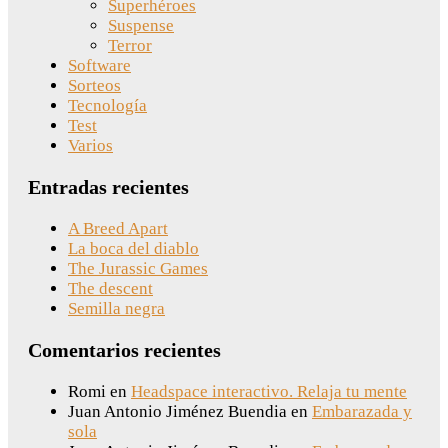
Superhéroes
Suspense
Terror
Software
Sorteos
Tecnología
Test
Varios
Entradas recientes
A Breed Apart
La boca del diablo
The Jurassic Games
The descent
Semilla negra
Comentarios recientes
Romi
en
Headspace interactivo. Relaja tu mente
Juan Antonio Jiménez Buendia
en
Embarazada y
sola