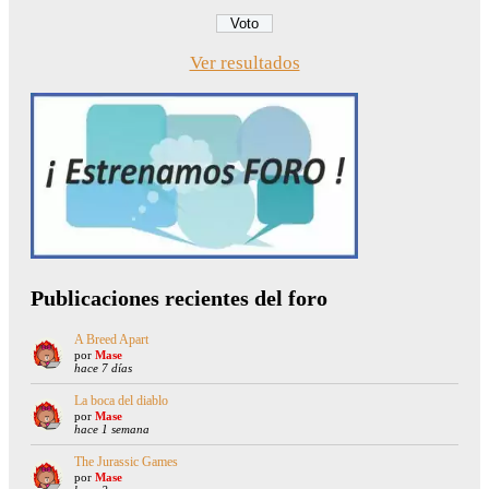
Ver resultados
Publicaciones recientes del foro
A Breed Apart
por
Mase
hace 7 días
La boca del diablo
por
Mase
hace 1 semana
The Jurassic Games
por
Mase