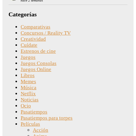
hace 2 semanas
Categorías
Comparativas
Concursos / Reality TV
Creatividad
Cuídate
Estrenos de cine
Juegos
Juegos Consolas
Juegos Online
Libros
Memes
Música
Netflix
Noticias
Ocio
Pasatiempos
Pasatiempos para torpes
Películas
Acción