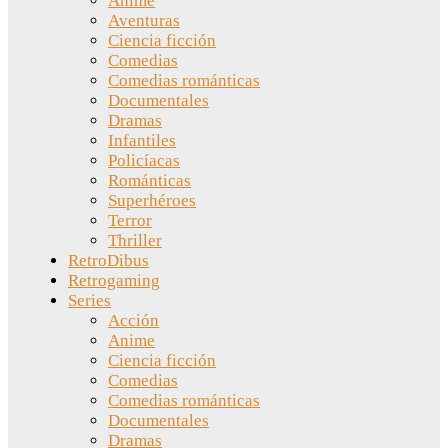
Anime
Aventuras
Ciencia ficción
Comedias
Comedias románticas
Documentales
Dramas
Infantiles
Policíacas
Románticas
Superhéroes
Terror
Thriller
RetroDibus
Retrogaming
Series
Acción
Anime
Ciencia ficción
Comedias
Comedias románticas
Documentales
Dramas