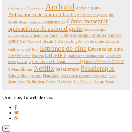
Android
Android gratis
(Des)encanto
AggRetsuko
Aplicaciones de Android Gratis
Aplicaciones gratis
Big
Cómo conseguir
comparativa
Mouth
Blame
Castlevania
aplicaciones de android gratis
Cómo conseguir
Cómo conseguir apps de android
aplicaciones de android gratis Vol 35
gratis
Dracula
El gabinete de curiosidades de
Dark
Deadwind
El Alienista
Estrenos de cine
Estrenos en cine
Guillermo del Toro
GH VIP 6
Feliz Navidad
Frontera
Halloween cuenta atrás
La calle del
Los casos del Departamento Q
terror
Límite 48 Horas de GH VIP
Last Hope
Netflix
Pasatiempos
pasatiempo
Mandíbulas
6
Pinky Malinky
Prom Night
Predator
Red Dead Redemption 2
Requiem
Rick y
Test
The Witcher
Torrent
Morty
The Big Bang Theory
The Sinner
Venom
OcioTime, Tu web de ocio.