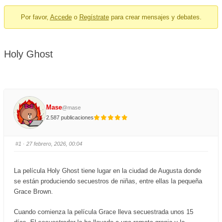
breadcrumbs
Por favor,
Accede
o
Regístrate
para crear mensajes y debates.
-
You
are
Holy Ghost
here:
Mase
@mase
2.587 publicaciones
#1
· 27 febrero, 2026, 00:04
La película Holy Ghost tiene lugar en la ciudad de Augusta donde
se están produciendo secuestros de niñas, entre ellas la pequeña
Grace Brown.
Cuando comienza la película Grace lleva secuestrada unos 15