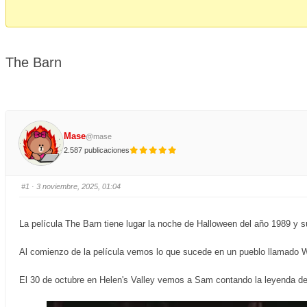
-
You
are
The Barn
here:
Mase
@mase
2.587 publicaciones
#1
· 3 noviembre, 2025, 01:04
La película The Barn tiene lugar la noche de Halloween del año 1989 y s
Al comienzo de la película vemos lo que sucede en un pueblo llamado W
El 30 de octubre en Helen's Valley vemos a Sam contando la leyenda del 