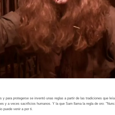
 para protegerse se inventó unas reglas a partir de las tradiciones que leía
s y a veces sacrificios humanos. Y la que Sam llama la regla de oro: "Nunc
 puede venir a por ti.