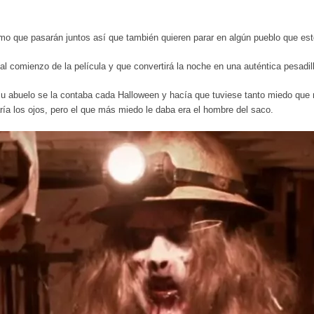
o que pasarán juntos así que también quieren parar en algún pueblo que esté
 comienzo de la película y que convertirá la noche en una auténtica pesadil
su abuelo se la contaba cada Halloween y hacía que tuviese tanto miedo que
ría los ojos, pero el que más miedo le daba era el hombre del saco.