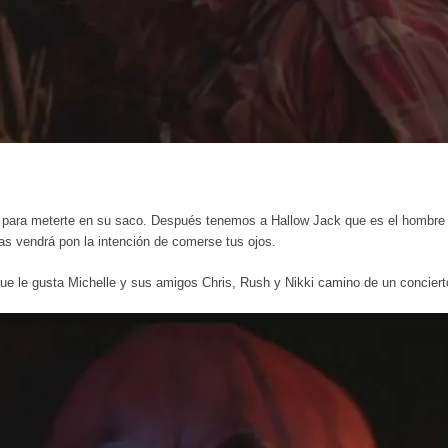
para meterte en su saco. Después tenemos a Hallow Jack que es el hombre ca
as vendrá pon la intención de comerse tus ojos.
e le gusta Michelle y sus amigos Chris, Rush y Nikki camino de un conciert