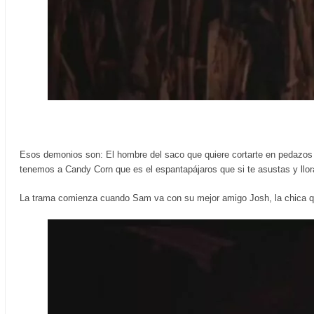
Esos demonios son: El hombre del saco que quiere cortarte en pedazos 
tenemos a Candy Corn que es el espantapájaros que si te asustas y llor
La trama comienza cuando Sam va con su mejor amigo Josh, la chica qu