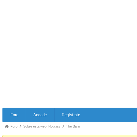
Forum
Foro
Accede
Regístrate
Navigation
Forum
Foro
Sobre esta web: Noticias
The Barn
breadcrumbs