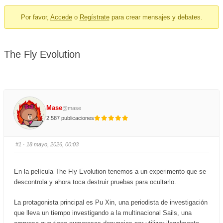
breadcrumbs
Por favor,
Accede
o
Regístrate
para crear mensajes y debates.
-
You
are
The Fly Evolution
here:
Mase
@mase
2.587 publicaciones
#1
· 18 mayo, 2026, 00:03
En la película The Fly Evolution tenemos a un experimento que se
descontrola y ahora toca destruir pruebas para ocultarlo.
La protagonista principal es Pu Xin, una periodista de investigación
que lleva un tiempo investigando a la multinacional Sails, una