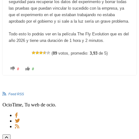
seguridad para recuperar los datos del experimento y borrar todas
las pruebas que puedan vincular lo sucedido con la empresa, ya
que el experimento en el que estaban trabajando no estaba
aprobado por el gobierno y si sale a la luz sería un grave problema.
Todo esto lo podrás ver en la película The Fly Evolution que es del
año 2026 y tiene una duración de 1 hora y 2 minutos.
(
89
votos, promedio:
3,93
de 5)
C
C
0
0
l
l
i
i
c
c
k
k
f
f
o
o
r
r
Feed RSS
t
t
h
h
u
u
OcioTime, Tu web de ocio.
m
m
b
b
s
s
d
u
o
p
w
.
n
.