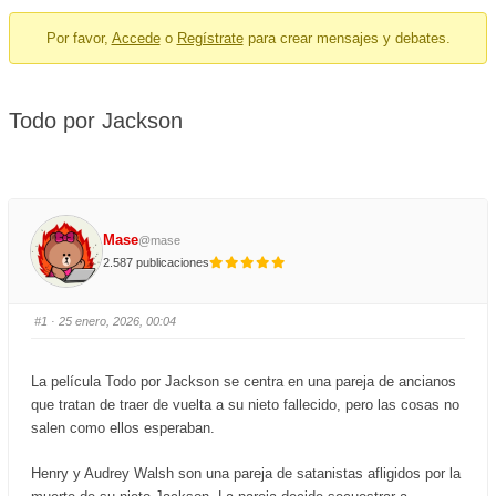
breadcrumbs
Por favor,
Accede
o
Regístrate
para crear mensajes y debates.
-
You
are
Todo por Jackson
here:
Mase
@mase
2.587 publicaciones
#1
· 25 enero, 2026, 00:04
La película Todo por Jackson se centra en una pareja de ancianos
que tratan de traer de vuelta a su nieto fallecido, pero las cosas no
salen como ellos esperaban.
Henry y Audrey Walsh son una pareja de satanistas afligidos por la