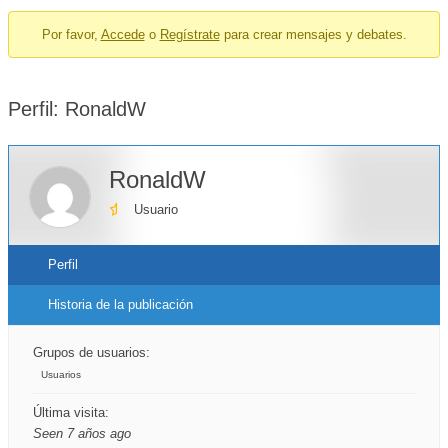
breadcrumbs
Por favor,
Accede
o
Regístrate
para crear mensajes y debates.
-
You
are
Perfil: RonaldW
here:
RonaldW
Usuario
Perfil
Historia de la publicación
Grupos de usuarios:
Usuarios
Última visita:
Seen 7 años ago