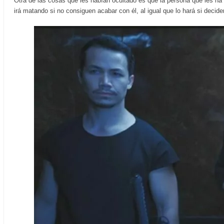
Otra de las cosas que les habían ocultado es que la persona que les ha
irá matando si no consiguen acabar con él, al igual que lo hará si decid