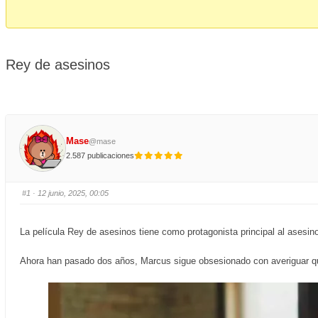
-
You
are
Rey de asesinos
here:
Mase
@mase
2.587 publicaciones
#1
· 12 junio, 2025, 00:05
La película Rey de asesinos tiene como protagonista principal al asesi
Ahora han pasado dos años, Marcus sigue obsesionado con averiguar quié