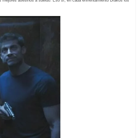
os mejores asesinos a sueldo. Eso sí, en cada enfrentamiento Drakos los