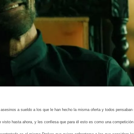
esinos a sueldo a los que le han hecho la misma oferta y todos pensaban qu
 visto hasta ahora, y les confiesa que para él esto es como una competición 