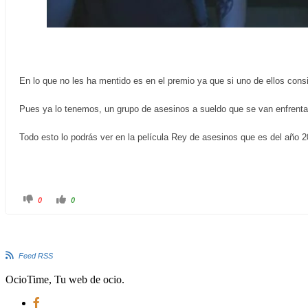
En lo que no les ha mentido es en el premio ya que si uno de ellos consi
Pues ya lo tenemos, un grupo de asesinos a sueldo que se van enfrenta
Todo esto lo podrás ver en la película Rey de asesinos que es del año 2
C
C
0
0
l
l
i
i
c
c
k
k
f
f
o
o
r
r
Feed RSS
t
t
h
h
u
u
OcioTime, Tu web de ocio.
m
m
b
b
s
s
d
u