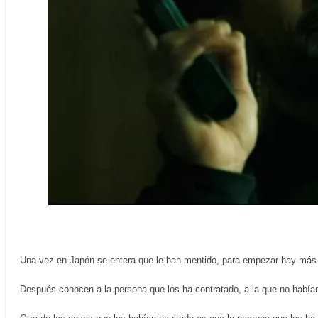
Una vez en Japón se entera que le han mentido, para empezar hay más as
Después conocen a la persona que los ha contratado, a la que no habían