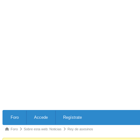
Forum
Foro
Accede
Regístrate
Navigation
Forum
Foro
Sobre esta web: Noticias
Rey de asesinos
breadcrumbs