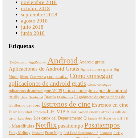
noviembre 2018
octubre 2018
septiembre 2018
agosto 2018
julio 2018
junio 2018
Etiquetas
Android
Android gratis
(Des)encanto
AggRetsuko
Aplicaciones de Android Gratis
Aplicaciones gratis
Big
Cómo conseguir
comparativa
Mouth
Blame
Castlevania
aplicaciones de android gratis
Cómo conseguir
Cómo conseguir apps de android
aplicaciones de android gratis Vol 35
gratis
Dracula
El gabinete de curiosidades de
Dark
Deadwind
El Alienista
Estrenos de cine
Estrenos en cine
Guillermo del Toro
GH VIP 6
Feliz Navidad
Frontera
Halloween cuenta atrás
La calle del
Los casos del Departamento Q
terror
Límite 48 Horas de GH VIP
Last Hope
Netflix
Pasatiempos
pasatiempo
Mandíbulas
6
Pinky Malinky
Prom Night
Predator
Red Dead Redemption 2
Requiem
Rick y