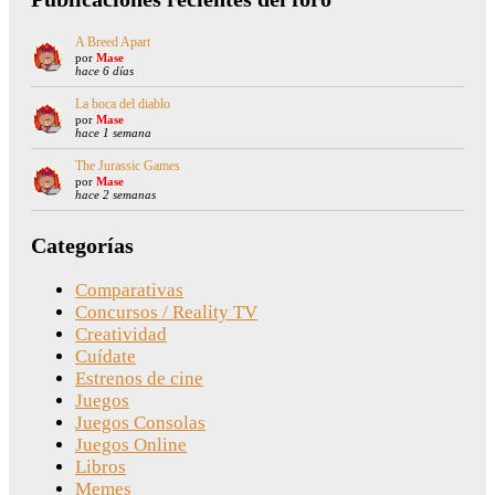
A Breed Apart
por
Mase
hace 6 días
La boca del diablo
por
Mase
hace 1 semana
The Jurassic Games
por
Mase
hace 2 semanas
Categorías
Comparativas
Concursos / Reality TV
Creatividad
Cuídate
Estrenos de cine
Juegos
Juegos Consolas
Juegos Online
Libros
Memes