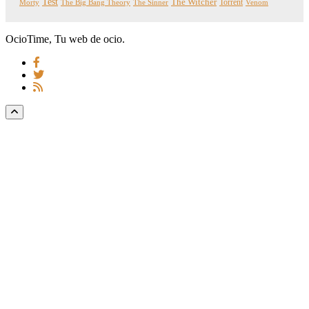
Test
The Witcher
Torrent
Morty
The Big Bang Theory
The Sinner
Venom
OcioTime, Tu web de ocio.