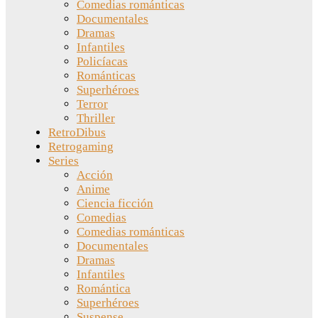
Comedias románticas
Documentales
Dramas
Infantiles
Policíacas
Románticas
Superhéroes
Terror
Thriller
RetroDibus
Retrogaming
Series
Acción
Anime
Ciencia ficción
Comedias
Comedias románticas
Documentales
Dramas
Infantiles
Romántica
Superhéroes
Suspense