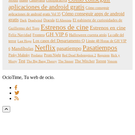
comparativa
Mouth
Blame
Castlevania
aplicaciones de android gratis
Cómo conseguir
Cómo conseguir apps de android
aplicaciones de android gratis Vol 35
gratis
Dracula
El gabinete de curiosidades de
Dark
Deadwind
El Alienista
Estrenos de cine
Estrenos en cine
Guillermo del Toro
GH VIP 6
Feliz Navidad
Frontera
Halloween cuenta atrás
La calle del
Los casos del Departamento Q
terror
Límite 48 Horas de GH VIP
Last Hope
Netflix
Pasatiempos
pasatiempo
Mandíbulas
6
Pinky Malinky
Prom Night
Predator
Red Dead Redemption 2
Requiem
Rick y
Test
The Witcher
Torrent
Morty
The Big Bang Theory
The Sinner
Venom
OcioTime, Tu web de ocio.