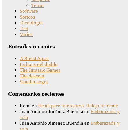
Terror
Software
Sorteos
Tecnología
Test
Varios
Entradas recientes
A Breed Apart
La boca del diablo
The Jurassic Games
The descent
Semilla negra
Comentarios recientes
Romi
en
Headspace interactivo. Relaja tu mente
Juan Antonio Jiménez Buendia
en
Embarazada y
sola
Juan Antonio Jiménez Buendia
en
Embarazada y
sola