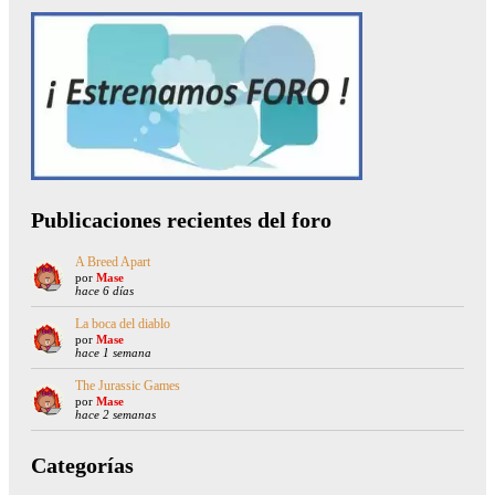
Publicaciones recientes del foro
A Breed Apart
por
Mase
hace 6 días
La boca del diablo
por
Mase
hace 1 semana
The Jurassic Games
por
Mase
hace 2 semanas
Categorías