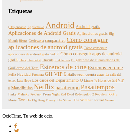
Etiquetas
Android
Android gratis
(Des)encanto
AggRetsuko
Aplicaciones de Android Gratis
Aplicaciones gratis
Big
Cómo conseguir
comparativa
Mouth
Blame
Castlevania
aplicaciones de android gratis
Cómo conseguir
Cómo conseguir apps de android
aplicaciones de android gratis Vol 35
gratis
Dracula
El gabinete de curiosidades de
Dark
Deadwind
El Alienista
Estrenos de cine
Estrenos en cine
Guillermo del Toro
GH VIP 6
Feliz Navidad
Frontera
Halloween cuenta atrás
La calle del
Los casos del Departamento Q
terror
Límite 48 Horas de GH VIP
Last Hope
Netflix
Pasatiempos
pasatiempo
Mandíbulas
6
Pinky Malinky
Prom Night
Predator
Red Dead Redemption 2
Requiem
Rick y
Test
The Witcher
Torrent
Morty
The Big Bang Theory
The Sinner
Venom
OcioTime, Tu web de ocio.