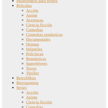
Pasatiempos para torpes
Películas
Acción
Anime
Aventuras
Ciencia ficción
Comedias
Comedias románticas
Documentales
Dramas
Infantiles
Policíacas
Románticas
Superhéroes
Terror
Thriller
RetroDibus
Retrogaming
Series
Acción
Anime
Ciencia ficción
Comedias