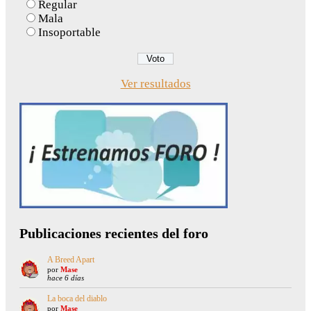
Regular
Mala
Insoportable
Ver resultados
Publicaciones recientes del foro
A Breed Apart
por
Mase
hace 6 días
La boca del diablo
por
Mase