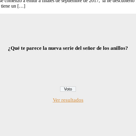
se comenzó a emitir a finales de septiembre de 2017, la he descubierto
e tiene un […]
¿Qué te parece la nueva serie del señor de los anillos?
Ver resultados