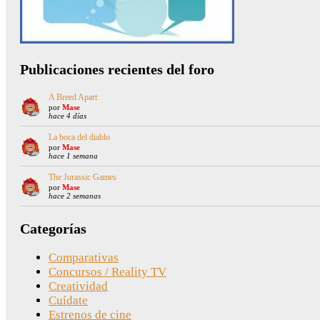
Publicaciones recientes del foro
A Breed Apart
por
Mase
hace 4 días
La boca del diablo
por
Mase
hace 1 semana
The Jurassic Games
por
Mase
hace 2 semanas
Categorías
Comparativas
Concursos / Reality TV
Creatividad
Cuídate
Estrenos de cine