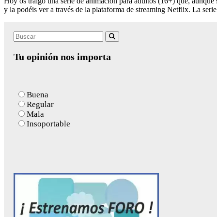
Hoy os traigo una serie de animación para adultos (16+) que, aunque 
y la podéis ver a través de la plataforma de streaming Netflix. La seri
Search
Buscar
for:
Tu opinión nos importa
Buena
Regular
Mala
Insoportable