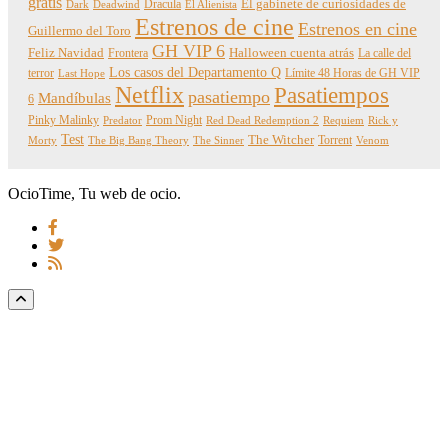
gratis
Dracula
El gabinete de curiosidades de
Dark
Deadwind
El Alienista
Estrenos de cine
Estrenos en cine
Guillermo del Toro
GH VIP 6
Feliz Navidad
Frontera
Halloween cuenta atrás
La calle del
Los casos del Departamento Q
terror
Límite 48 Horas de GH VIP
Last Hope
Netflix
Pasatiempos
pasatiempo
Mandíbulas
6
Pinky Malinky
Prom Night
Predator
Red Dead Redemption 2
Requiem
Rick y
Test
The Witcher
Torrent
Morty
The Big Bang Theory
The Sinner
Venom
OcioTime, Tu web de ocio.