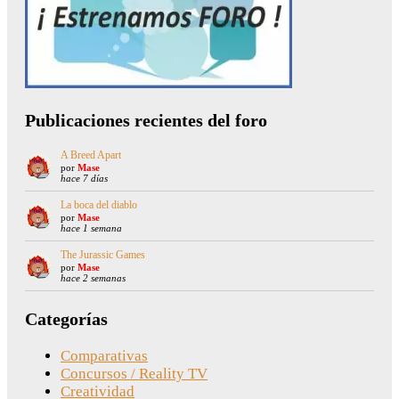
Publicaciones recientes del foro
A Breed Apart
por
Mase
hace 7 días
La boca del diablo
por
Mase
hace 1 semana
The Jurassic Games
por
Mase
hace 2 semanas
Categorías
Comparativas
Concursos / Reality TV
Creatividad