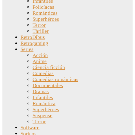
Infantiles
Policíacas
Románticas
Superhéroes
Terror
Thriller
RetroDibus
Retrogaming
Series
Acción
Anime
Ciencia ficción
Comedias
Comedias románticas
Documentales
Dramas
Infantiles
Romántica
Superhéroes
Suspense
Terror
Software
Sorteos