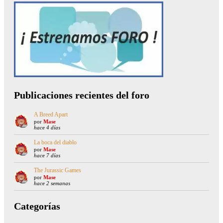
Publicaciones recientes del foro
A Breed Apart
por
Mase
hace 4 días
La boca del diablo
por
Mase
hace 7 días
The Jurassic Games
por
Mase
hace 2 semanas
Categorías