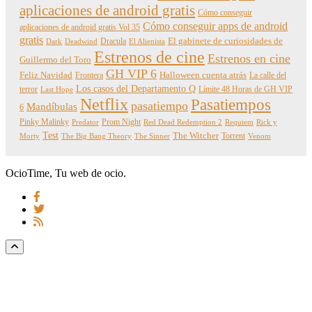
aplicaciones de android gratis
Cómo conseguir
Cómo conseguir apps de android
aplicaciones de android gratis Vol 35
gratis
Dracula
El gabinete de curiosidades de
Dark
Deadwind
El Alienista
Estrenos de cine
Estrenos en cine
Guillermo del Toro
GH VIP 6
Feliz Navidad
Frontera
Halloween cuenta atrás
La calle del
Los casos del Departamento Q
terror
Límite 48 Horas de GH VIP
Last Hope
Netflix
Pasatiempos
pasatiempo
Mandíbulas
6
Pinky Malinky
Prom Night
Predator
Red Dead Redemption 2
Requiem
Rick y
Test
The Witcher
Torrent
Morty
The Big Bang Theory
The Sinner
Venom
OcioTime, Tu web de ocio.