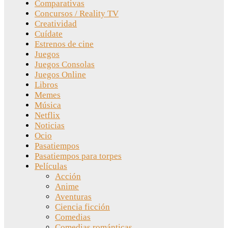
Comparativas
Concursos / Reality TV
Creatividad
Cuídate
Estrenos de cine
Juegos
Juegos Consolas
Juegos Online
Libros
Memes
Música
Netflix
Noticias
Ocio
Pasatiempos
Pasatiempos para torpes
Películas
Acción
Anime
Aventuras
Ciencia ficción
Comedias
Comedias románticas