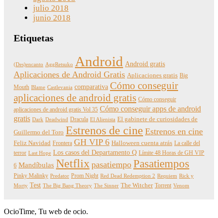
julio 2018
junio 2018
Etiquetas
Android
Android gratis
(Des)encanto
AggRetsuko
Aplicaciones de Android Gratis
Aplicaciones gratis
Big
Cómo conseguir
comparativa
Mouth
Blame
Castlevania
aplicaciones de android gratis
Cómo conseguir
Cómo conseguir apps de android
aplicaciones de android gratis Vol 35
gratis
Dracula
El gabinete de curiosidades de
Dark
Deadwind
El Alienista
Estrenos de cine
Estrenos en cine
Guillermo del Toro
GH VIP 6
Feliz Navidad
Frontera
Halloween cuenta atrás
La calle del
Los casos del Departamento Q
terror
Límite 48 Horas de GH VIP
Last Hope
Netflix
Pasatiempos
pasatiempo
Mandíbulas
6
Pinky Malinky
Prom Night
Predator
Red Dead Redemption 2
Requiem
Rick y
Test
The Witcher
Torrent
Morty
The Big Bang Theory
The Sinner
Venom
OcioTime, Tu web de ocio.