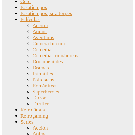
Ocio
Pasatiempos
Pasatiempos para torpes
Películas
Acción
Anime
Aventuras
Ciencia ficción
Comedias
Comedias románticas
Documentales
Dramas
Infantiles
Policíacas
Románticas
Superhéroes
Terror
Thriller
RetroDibus
Retrogaming
Series
Acción
Anime