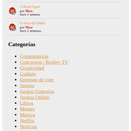
A Breed Apart
por
Mase
hace 1 semana
La boca del diablo
por
Mase
hace 2 semanas
Categorías
Comparativas
Concursos / Reality TV
Creatividad
Cuídate
Estrenos de cine
Juegos
Juegos Consolas
Juegos Online
Libros
Memes
Música
Netflix
Noticias