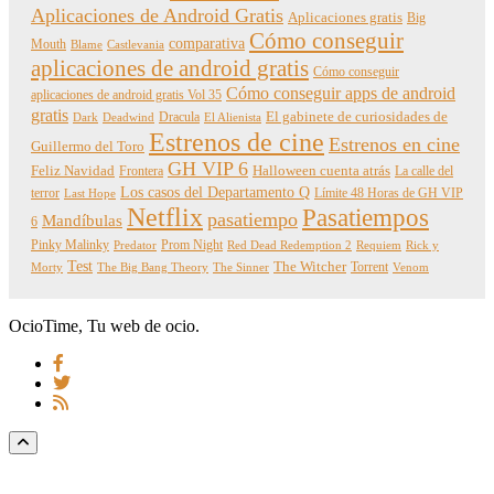
Aplicaciones de Android Gratis
Aplicaciones gratis
Big
Cómo conseguir
comparativa
Mouth
Blame
Castlevania
aplicaciones de android gratis
Cómo conseguir
Cómo conseguir apps de android
aplicaciones de android gratis Vol 35
gratis
Dracula
El gabinete de curiosidades de
Dark
Deadwind
El Alienista
Estrenos de cine
Estrenos en cine
Guillermo del Toro
GH VIP 6
Feliz Navidad
Frontera
Halloween cuenta atrás
La calle del
Los casos del Departamento Q
terror
Límite 48 Horas de GH VIP
Last Hope
Netflix
Pasatiempos
pasatiempo
Mandíbulas
6
Pinky Malinky
Prom Night
Predator
Red Dead Redemption 2
Requiem
Rick y
Test
The Witcher
Torrent
Morty
The Big Bang Theory
The Sinner
Venom
OcioTime, Tu web de ocio.