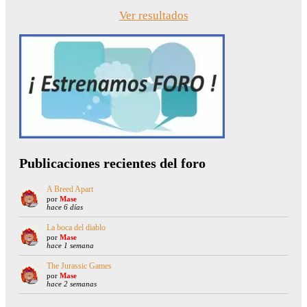
Ver resultados
Publicaciones recientes del foro
A Breed Apart
por
Mase
hace 6 días
La boca del diablo
por
Mase
hace 1 semana
The Jurassic Games
por
Mase
hace 2 semanas