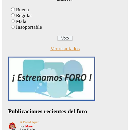
Buena
Regular
Mala
Insoportable
Ver resultados
Publicaciones recientes del foro
A Breed Apart
por
Mase
hace 5 días