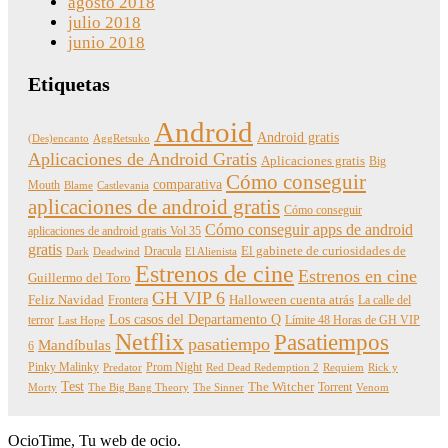
agosto 2018
julio 2018
junio 2018
Etiquetas
Android
Android gratis
(Des)encanto
AggRetsuko
Aplicaciones de Android Gratis
Aplicaciones gratis
Big
Cómo conseguir
comparativa
Mouth
Blame
Castlevania
aplicaciones de android gratis
Cómo conseguir
Cómo conseguir apps de android
aplicaciones de android gratis Vol 35
gratis
Dracula
El gabinete de curiosidades de
Dark
Deadwind
El Alienista
Estrenos de cine
Estrenos en cine
Guillermo del Toro
GH VIP 6
Feliz Navidad
Frontera
Halloween cuenta atrás
La calle del
Los casos del Departamento Q
terror
Límite 48 Horas de GH VIP
Last Hope
Netflix
Pasatiempos
pasatiempo
Mandíbulas
6
Pinky Malinky
Prom Night
Predator
Red Dead Redemption 2
Requiem
Rick y
Test
The Witcher
Torrent
Morty
The Big Bang Theory
The Sinner
Venom
OcioTime, Tu web de ocio.