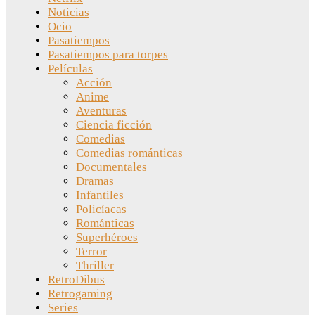
Noticias
Ocio
Pasatiempos
Pasatiempos para torpes
Películas
Acción
Anime
Aventuras
Ciencia ficción
Comedias
Comedias románticas
Documentales
Dramas
Infantiles
Policíacas
Románticas
Superhéroes
Terror
Thriller
RetroDibus
Retrogaming
Series