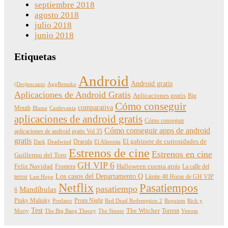
septiembre 2018
agosto 2018
julio 2018
junio 2018
Etiquetas
Android
Android gratis
(Des)encanto
AggRetsuko
Aplicaciones de Android Gratis
Aplicaciones gratis
Big
Cómo conseguir
comparativa
Mouth
Blame
Castlevania
aplicaciones de android gratis
Cómo conseguir
Cómo conseguir apps de android
aplicaciones de android gratis Vol 35
gratis
Dracula
El gabinete de curiosidades de
Dark
Deadwind
El Alienista
Estrenos de cine
Estrenos en cine
Guillermo del Toro
GH VIP 6
Feliz Navidad
Frontera
Halloween cuenta atrás
La calle del
Los casos del Departamento Q
terror
Límite 48 Horas de GH VIP
Last Hope
Netflix
Pasatiempos
pasatiempo
Mandíbulas
6
Pinky Malinky
Prom Night
Predator
Red Dead Redemption 2
Requiem
Rick y
Test
The Witcher
Torrent
Morty
The Big Bang Theory
The Sinner
Venom