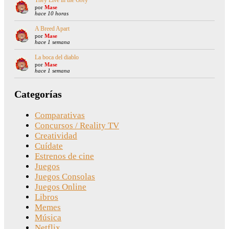
They Live in the Grey
por
Mase
hace 10 horas
A Breed Apart
por
Mase
hace 1 semana
La boca del diablo
por
Mase
hace 1 semana
Categorías
Comparativas
Concursos / Reality TV
Creatividad
Cuídate
Estrenos de cine
Juegos
Juegos Consolas
Juegos Online
Libros
Memes
Música
Netflix