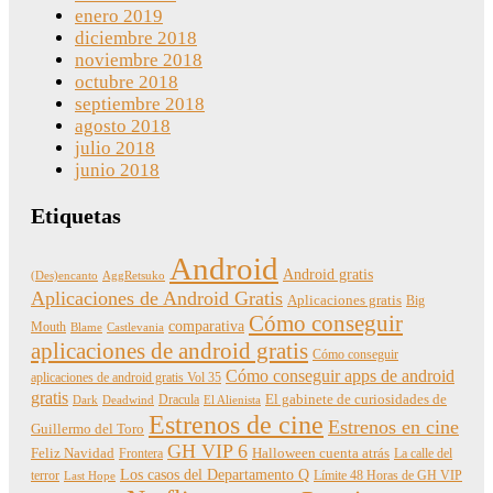
enero 2019
diciembre 2018
noviembre 2018
octubre 2018
septiembre 2018
agosto 2018
julio 2018
junio 2018
Etiquetas
Android
Android gratis
(Des)encanto
AggRetsuko
Aplicaciones de Android Gratis
Aplicaciones gratis
Big
Cómo conseguir
comparativa
Mouth
Blame
Castlevania
aplicaciones de android gratis
Cómo conseguir
Cómo conseguir apps de android
aplicaciones de android gratis Vol 35
gratis
Dracula
El gabinete de curiosidades de
Dark
Deadwind
El Alienista
Estrenos de cine
Estrenos en cine
Guillermo del Toro
GH VIP 6
Feliz Navidad
Frontera
Halloween cuenta atrás
La calle del
Los casos del Departamento Q
terror
Límite 48 Horas de GH VIP
Last Hope