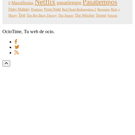
Netflix
Pasatiempos
pasatiempo
Mandíbulas
6
Pinky Malinky
Prom Night
Predator
Red Dead Redemption 2
Requiem
Rick y
Test
The Witcher
Torrent
Morty
The Big Bang Theory
The Sinner
Venom
OcioTime, Tu web de ocio.