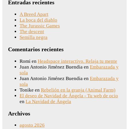
Entradas recientes
A Breed Apart
La boca del diablo
The Jurassic Games
The descent
Semilla negra
Comentarios recientes
Romi
en
Headspace interactivo. Relaja tu mente
Juan Antonio Jiménez Buendia
en
Embarazada y
sola
Juan Antonio Jiménez Buendia
en
Embarazada y
sola
Tonike
en
Rebelión en la granja (Animal Farm)
El deseo de Navidad de Ángela - Tu web de ocio
en
La Navidad de Ángela
Archivos
agosto 2026