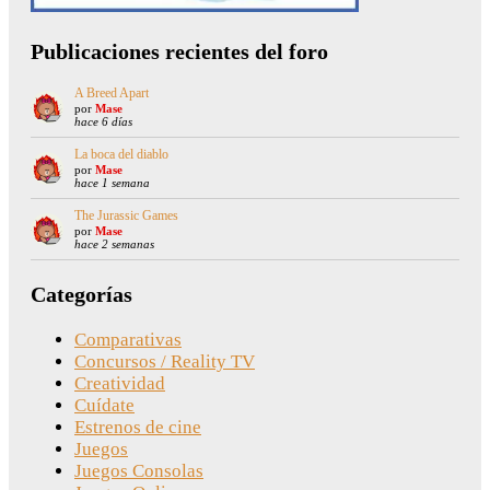
Publicaciones recientes del foro
A Breed Apart
por
Mase
hace 6 días
La boca del diablo
por
Mase
hace 1 semana
The Jurassic Games
por
Mase
hace 2 semanas
Categorías
Comparativas
Concursos / Reality TV
Creatividad
Cuídate
Estrenos de cine
Juegos
Juegos Consolas