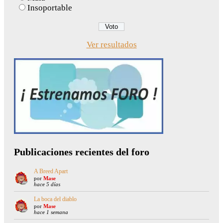
Insoportable
Ver resultados
Publicaciones recientes del foro
A Breed Apart
por
Mase
hace 5 días
La boca del diablo
por
Mase
hace 1 semana