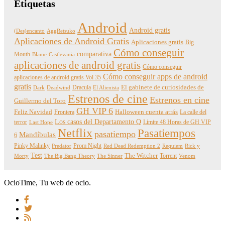
Etiquetas
Android
Android gratis
(Des)encanto
AggRetsuko
Aplicaciones de Android Gratis
Aplicaciones gratis
Big
Cómo conseguir
comparativa
Mouth
Blame
Castlevania
aplicaciones de android gratis
Cómo conseguir
Cómo conseguir apps de android
aplicaciones de android gratis Vol 35
gratis
Dracula
El gabinete de curiosidades de
Dark
Deadwind
El Alienista
Estrenos de cine
Estrenos en cine
Guillermo del Toro
GH VIP 6
Feliz Navidad
Frontera
Halloween cuenta atrás
La calle del
Los casos del Departamento Q
terror
Límite 48 Horas de GH VIP
Last Hope
Netflix
Pasatiempos
pasatiempo
Mandíbulas
6
Pinky Malinky
Prom Night
Predator
Red Dead Redemption 2
Requiem
Rick y
Test
The Witcher
Torrent
Morty
The Big Bang Theory
The Sinner
Venom
OcioTime, Tu web de ocio.