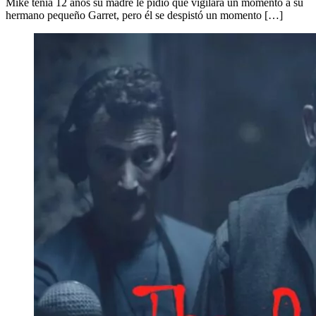
Mike tenía 12 años su madre le pidió que vigilara un momento a su
hermano pequeño Garret, pero él se despistó un momento […]