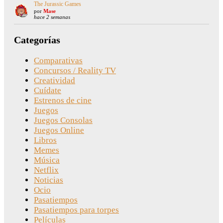
The Jurassic Games
por
Mase
hace 2 semanas
Categorías
Comparativas
Concursos / Reality TV
Creatividad
Cuídate
Estrenos de cine
Juegos
Juegos Consolas
Juegos Online
Libros
Memes
Música
Netflix
Noticias
Ocio
Pasatiempos
Pasatiempos para torpes
Películas