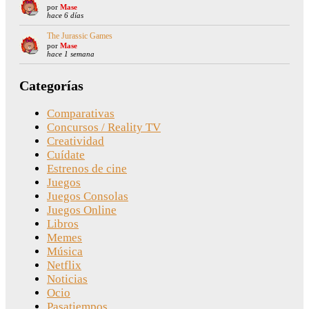
por
Mase
hace 6 días
The Jurassic Games
por
Mase
hace 1 semana
Categorías
Comparativas
Concursos / Reality TV
Creatividad
Cuídate
Estrenos de cine
Juegos
Juegos Consolas
Juegos Online
Libros
Memes
Música
Netflix
Noticias
Ocio
Pasatiempos