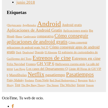
junio 2018
Etiquetas
Android
Android gratis
(Des)encanto
AggRetsuko
Aplicaciones de Android Gratis
Aplicaciones gratis
Big
Cómo conseguir
comparativa
Mouth
Blame
Castlevania
aplicaciones de android gratis
Cómo conseguir
Cómo conseguir apps de android
aplicaciones de android gratis Vol 35
gratis
Dracula
El gabinete de curiosidades de
Dark
Deadwind
El Alienista
Estrenos de cine
Estrenos en cine
Guillermo del Toro
GH VIP 6
Feliz Navidad
Frontera
Halloween cuenta atrás
La calle del
Los casos del Departamento Q
terror
Límite 48 Horas de GH VIP
Last Hope
Netflix
Pasatiempos
pasatiempo
Mandíbulas
6
Pinky Malinky
Prom Night
Predator
Red Dead Redemption 2
Requiem
Rick y
Test
The Witcher
Torrent
Morty
The Big Bang Theory
The Sinner
Venom
OcioTime, Tu web de ocio.