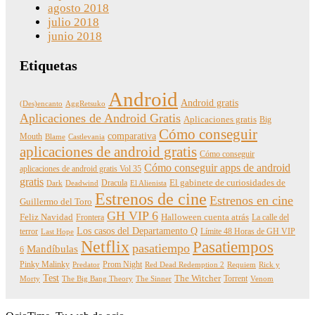
agosto 2018
julio 2018
junio 2018
Etiquetas
Android
Android gratis
(Des)encanto
AggRetsuko
Aplicaciones de Android Gratis
Aplicaciones gratis
Big
Cómo conseguir
comparativa
Mouth
Blame
Castlevania
aplicaciones de android gratis
Cómo conseguir
Cómo conseguir apps de android
aplicaciones de android gratis Vol 35
gratis
Dracula
El gabinete de curiosidades de
Dark
Deadwind
El Alienista
Estrenos de cine
Estrenos en cine
Guillermo del Toro
GH VIP 6
Feliz Navidad
Frontera
Halloween cuenta atrás
La calle del
Los casos del Departamento Q
terror
Límite 48 Horas de GH VIP
Last Hope
Netflix
Pasatiempos
pasatiempo
Mandíbulas
6
Pinky Malinky
Prom Night
Predator
Red Dead Redemption 2
Requiem
Rick y
Test
The Witcher
Torrent
Morty
The Big Bang Theory
The Sinner
Venom