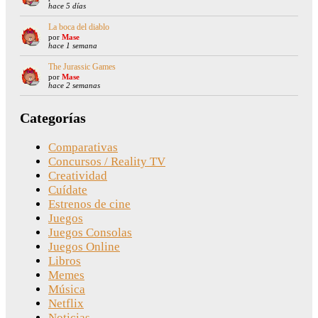
hace 5 días
La boca del diablo
por
Mase
hace 1 semana
The Jurassic Games
por
Mase
hace 2 semanas
Categorías
Comparativas
Concursos / Reality TV
Creatividad
Cuídate
Estrenos de cine
Juegos
Juegos Consolas
Juegos Online
Libros
Memes
Música
Netflix
Noticias