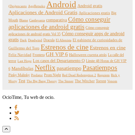
Android
Android gratis
(Des)encanto
AggRetsuko
Aplicaciones de Android Gratis
Aplicaciones gratis
Big
Cómo conseguir
comparativa
Mouth
Blame
Castlevania
aplicaciones de android gratis
Cómo conseguir
Cómo conseguir apps de android
aplicaciones de android gratis Vol 35
gratis
Dracula
El gabinete de curiosidades de
Dark
Deadwind
El Alienista
Estrenos de cine
Estrenos en cine
Guillermo del Toro
GH VIP 6
Feliz Navidad
Frontera
Halloween cuenta atrás
La calle del
Los casos del Departamento Q
terror
Límite 48 Horas de GH VIP
Last Hope
Netflix
Pasatiempos
pasatiempo
Mandíbulas
6
Pinky Malinky
Prom Night
Predator
Red Dead Redemption 2
Requiem
Rick y
Test
The Witcher
Torrent
Morty
The Big Bang Theory
The Sinner
Venom
OcioTime, Tu web de ocio.