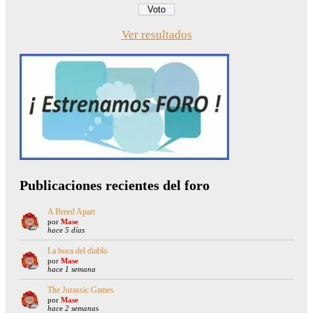
Ver resultados
Publicaciones recientes del foro
A Breed Apart
por
Mase
hace 5 días
La boca del diablo
por
Mase
hace 1 semana
The Jurassic Games
por
Mase
hace 2 semanas