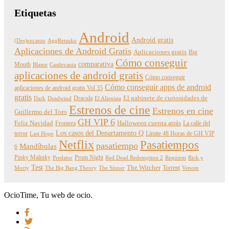
Etiquetas
Android
Android gratis
(Des)encanto
AggRetsuko
Aplicaciones de Android Gratis
Aplicaciones gratis
Big
Cómo conseguir
comparativa
Mouth
Blame
Castlevania
aplicaciones de android gratis
Cómo conseguir
Cómo conseguir apps de android
aplicaciones de android gratis Vol 35
gratis
Dracula
El gabinete de curiosidades de
Dark
Deadwind
El Alienista
Estrenos de cine
Estrenos en cine
Guillermo del Toro
GH VIP 6
Feliz Navidad
Frontera
Halloween cuenta atrás
La calle del
Los casos del Departamento Q
terror
Límite 48 Horas de GH VIP
Last Hope
Netflix
Pasatiempos
pasatiempo
Mandíbulas
6
Pinky Malinky
Prom Night
Predator
Red Dead Redemption 2
Requiem
Rick y
Test
The Witcher
Torrent
Morty
The Big Bang Theory
The Sinner
Venom
OcioTime, Tu web de ocio.