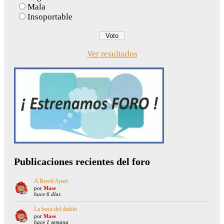
Mala
Insoportable
Ver resultados
Publicaciones recientes del foro
A Breed Apart
por
Mase
hace 6 días
La boca del diablo
por
Mase
hace 1 semana