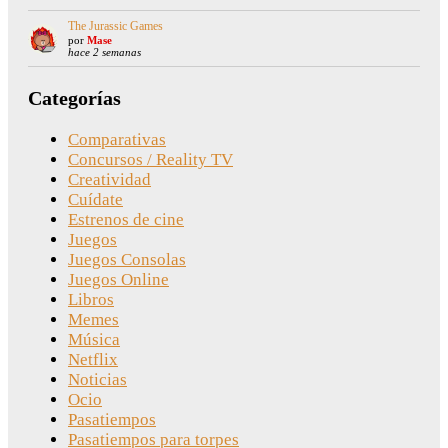
The Jurassic Games
por
Mase
hace 2 semanas
Categorías
Comparativas
Concursos / Reality TV
Creatividad
Cuídate
Estrenos de cine
Juegos
Juegos Consolas
Juegos Online
Libros
Memes
Música
Netflix
Noticias
Ocio
Pasatiempos
Pasatiempos para torpes