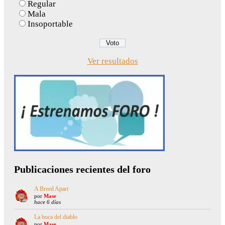
Regular
Mala
Insoportable
Ver resultados
Publicaciones recientes del foro
A Breed Apart
por
Mase
hace 6 días
La boca del diablo
por
Mase