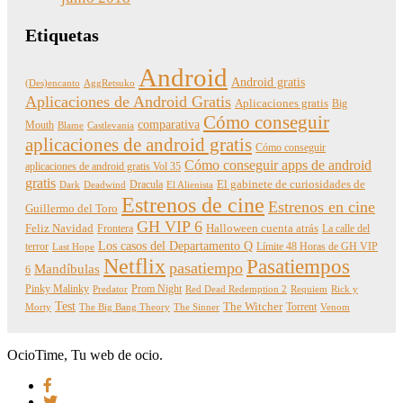
Etiquetas
Android
Android gratis
(Des)encanto
AggRetsuko
Aplicaciones de Android Gratis
Aplicaciones gratis
Big
Cómo conseguir
comparativa
Mouth
Blame
Castlevania
aplicaciones de android gratis
Cómo conseguir
Cómo conseguir apps de android
aplicaciones de android gratis Vol 35
gratis
Dracula
El gabinete de curiosidades de
Dark
Deadwind
El Alienista
Estrenos de cine
Estrenos en cine
Guillermo del Toro
GH VIP 6
Feliz Navidad
Frontera
Halloween cuenta atrás
La calle del
Los casos del Departamento Q
terror
Límite 48 Horas de GH VIP
Last Hope
Netflix
Pasatiempos
pasatiempo
Mandíbulas
6
Pinky Malinky
Prom Night
Predator
Red Dead Redemption 2
Requiem
Rick y
Test
The Witcher
Torrent
Morty
The Big Bang Theory
The Sinner
Venom
OcioTime, Tu web de ocio.