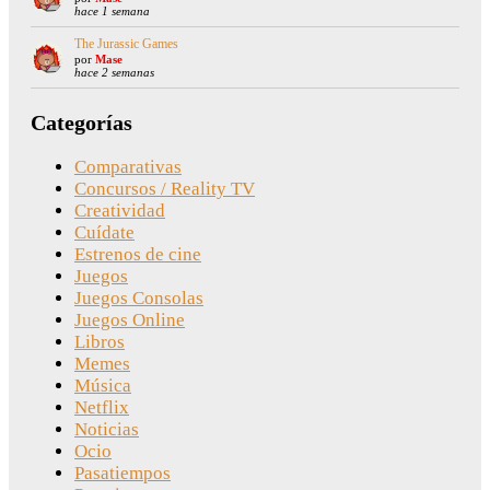
hace 1 semana
The Jurassic Games
por
Mase
hace 2 semanas
Categorías
Comparativas
Concursos / Reality TV
Creatividad
Cuídate
Estrenos de cine
Juegos
Juegos Consolas
Juegos Online
Libros
Memes
Música
Netflix
Noticias
Ocio
Pasatiempos