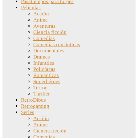
Pasatiempos para torpes
Películas
Acción
Anime
Aventuras
Ciencia ficción
Comedias
Comedias románticas
Documentales
Dramas
Infantiles
Policíacas
Románticas
Superhéroes
Terror
Thriller
RetroDibus
Retrogaming
Series
Acción
Anime
Ciencia ficción
Comedias