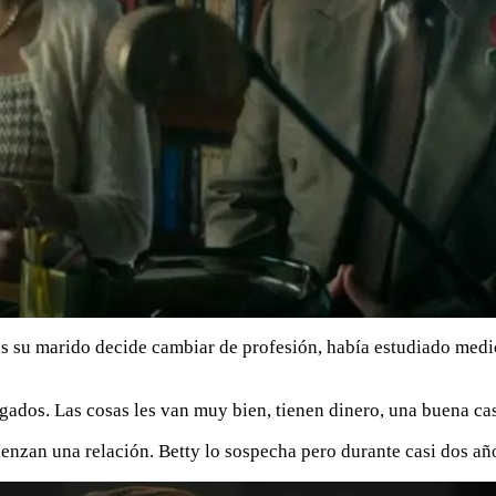
ras su marido decide cambiar de profesión, había estudiado medi
ados. Las cosas les van muy bien, tienen dinero, una buena casa
zan una relación. Betty lo sospecha pero durante casi dos años 