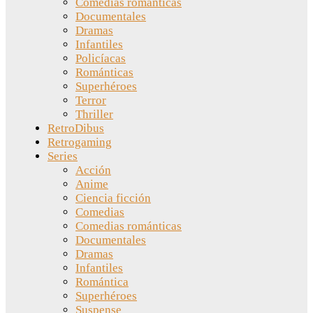
Comedias románticas
Documentales
Dramas
Infantiles
Policíacas
Románticas
Superhéroes
Terror
Thriller
RetroDibus
Retrogaming
Series
Acción
Anime
Ciencia ficción
Comedias
Comedias románticas
Documentales
Dramas
Infantiles
Romántica
Superhéroes
Suspense