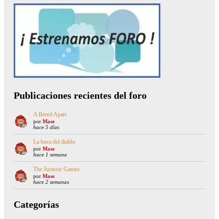
Publicaciones recientes del foro
A Breed Apart
por
Mase
hace 5 días
La boca del diablo
por
Mase
hace 1 semana
The Jurassic Games
por
Mase
hace 2 semanas
Categorías