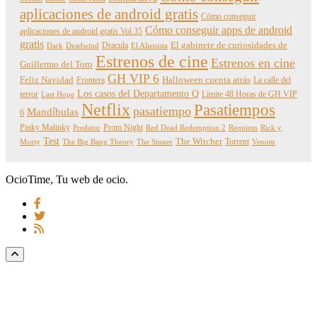
aplicaciones de android gratis
Cómo conseguir
Cómo conseguir apps de android
aplicaciones de android gratis Vol 35
gratis
Dracula
El gabinete de curiosidades de
Dark
Deadwind
El Alienista
Estrenos de cine
Estrenos en cine
Guillermo del Toro
GH VIP 6
Feliz Navidad
Frontera
Halloween cuenta atrás
La calle del
Los casos del Departamento Q
terror
Límite 48 Horas de GH VIP
Last Hope
Netflix
Pasatiempos
pasatiempo
Mandíbulas
6
Pinky Malinky
Prom Night
Predator
Red Dead Redemption 2
Requiem
Rick y
Test
The Witcher
Torrent
Morty
The Big Bang Theory
The Sinner
Venom
OcioTime, Tu web de ocio.