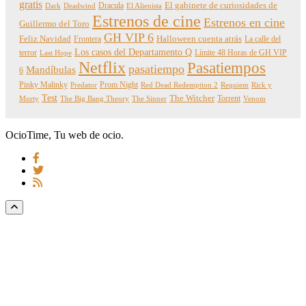
gratis
Dracula
El gabinete de curiosidades de
Dark
Deadwind
El Alienista
Estrenos de cine
Estrenos en cine
Guillermo del Toro
GH VIP 6
Feliz Navidad
Frontera
Halloween cuenta atrás
La calle del
Los casos del Departamento Q
terror
Límite 48 Horas de GH VIP
Last Hope
Netflix
Pasatiempos
pasatiempo
Mandíbulas
6
Pinky Malinky
Prom Night
Predator
Red Dead Redemption 2
Requiem
Rick y
Test
The Witcher
Torrent
Morty
The Big Bang Theory
The Sinner
Venom
OcioTime, Tu web de ocio.