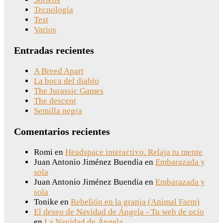
Tecnología
Test
Varios
Entradas recientes
A Breed Apart
La boca del diablo
The Jurassic Games
The descent
Semilla negra
Comentarios recientes
Romi
en
Headspace interactivo. Relaja tu mente
Juan Antonio Jiménez Buendia
en
Embarazada y
sola
Juan Antonio Jiménez Buendia
en
Embarazada y
sola
Tonike
en
Rebelión en la granja (Animal Farm)
El deseo de Navidad de Ángela - Tu web de ocio
en
La Navidad de Ángela