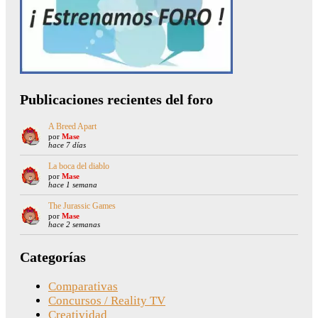
Publicaciones recientes del foro
A Breed Apart
por
Mase
hace 7 días
La boca del diablo
por
Mase
hace 1 semana
The Jurassic Games
por
Mase
hace 2 semanas
Categorías
Comparativas
Concursos / Reality TV
Creatividad