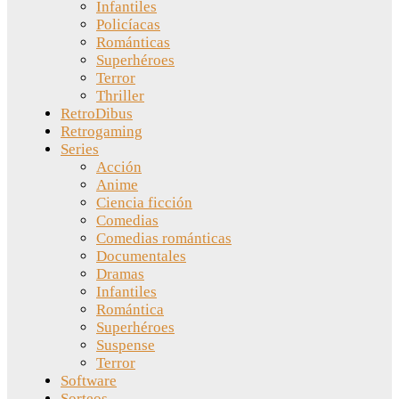
Infantiles
Policíacas
Románticas
Superhéroes
Terror
Thriller
RetroDibus
Retrogaming
Series
Acción
Anime
Ciencia ficción
Comedias
Comedias románticas
Documentales
Dramas
Infantiles
Romántica
Superhéroes
Suspense
Terror
Software
Sorteos