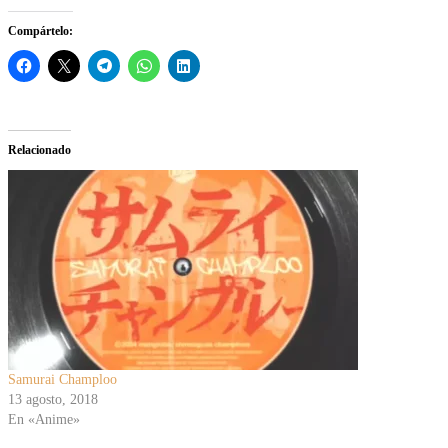
Compártelo:
Relacionado
Samurai Champloo
13 agosto, 2018
En «Anime»