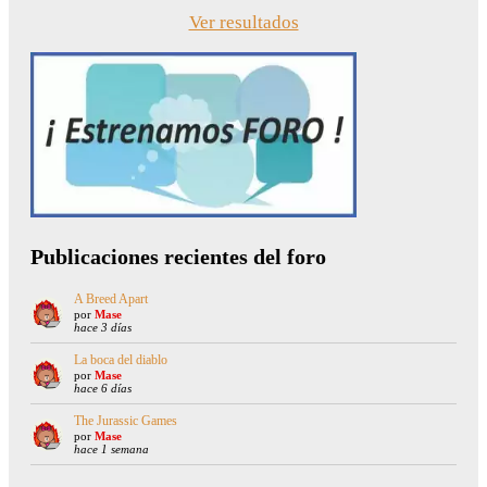
Ver resultados
Publicaciones recientes del foro
A Breed Apart
por
Mase
hace 3 días
La boca del diablo
por
Mase
hace 6 días
The Jurassic Games
por
Mase
hace 1 semana