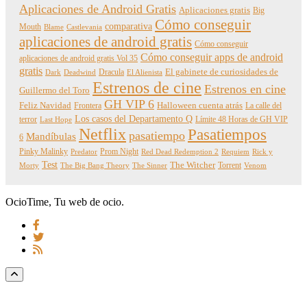
Aplicaciones de Android Gratis
Aplicaciones gratis
Big
Cómo conseguir
comparativa
Mouth
Blame
Castlevania
aplicaciones de android gratis
Cómo conseguir
Cómo conseguir apps de android
aplicaciones de android gratis Vol 35
gratis
Dracula
El gabinete de curiosidades de
Dark
Deadwind
El Alienista
Estrenos de cine
Estrenos en cine
Guillermo del Toro
GH VIP 6
Feliz Navidad
Frontera
Halloween cuenta atrás
La calle del
Los casos del Departamento Q
terror
Límite 48 Horas de GH VIP
Last Hope
Netflix
Pasatiempos
pasatiempo
Mandíbulas
6
Pinky Malinky
Prom Night
Predator
Red Dead Redemption 2
Requiem
Rick y
Test
The Witcher
Torrent
Morty
The Big Bang Theory
The Sinner
Venom
OcioTime, Tu web de ocio.