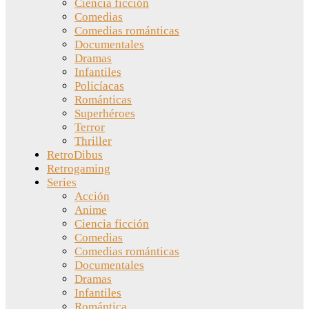
Ciencia ficción
Comedias
Comedias románticas
Documentales
Dramas
Infantiles
Policíacas
Románticas
Superhéroes
Terror
Thriller
RetroDibus
Retrogaming
Series
Acción
Anime
Ciencia ficción
Comedias
Comedias románticas
Documentales
Dramas
Infantiles
Romántica