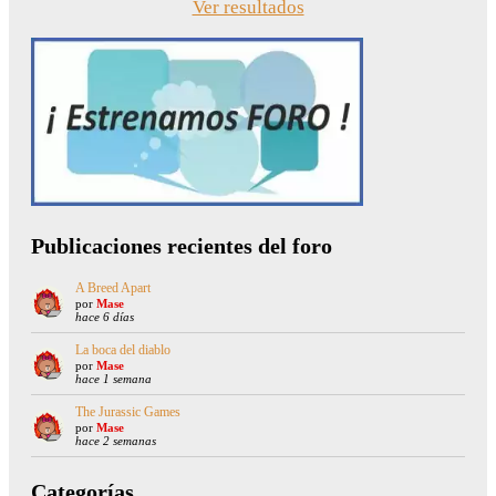
Ver resultados
Publicaciones recientes del foro
A Breed Apart
por
Mase
hace 6 días
La boca del diablo
por
Mase
hace 1 semana
The Jurassic Games
por
Mase
hace 2 semanas
Categorías