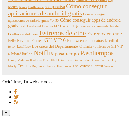
Aplicaciones gratis
Big
Cómo conseguir
comparativa
Mouth
Blame
Castlevania
aplicaciones de android gratis
Cómo conseguir
Cómo conseguir apps de android
aplicaciones de android gratis Vol 35
gratis
Dracula
El gabinete de curiosidades de
Dark
Deadwind
El Alienista
Estrenos de cine
Estrenos en cine
Guillermo del Toro
GH VIP 6
Feliz Navidad
Frontera
Halloween cuenta atrás
La calle del
Los casos del Departamento Q
terror
Límite 48 Horas de GH VIP
Last Hope
Netflix
Pasatiempos
pasatiempo
Mandíbulas
6
Pinky Malinky
Prom Night
Predator
Red Dead Redemption 2
Requiem
Rick y
Test
The Witcher
Torrent
Morty
The Big Bang Theory
The Sinner
Venom
OcioTime, Tu web de ocio.