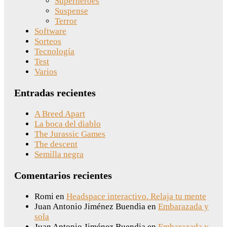
Superhéroes
Suspense
Terror
Software
Sorteos
Tecnología
Test
Varios
Entradas recientes
A Breed Apart
La boca del diablo
The Jurassic Games
The descent
Semilla negra
Comentarios recientes
Romi
en
Headspace interactivo. Relaja tu mente
Juan Antonio Jiménez Buendia
en
Embarazada y
sola
Juan Antonio Jiménez Buendia
en
Embarazada y