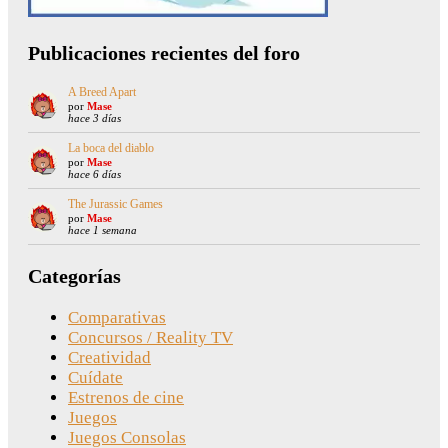
Publicaciones recientes del foro
A Breed Apart
por
Mase
hace 3 días
La boca del diablo
por
Mase
hace 6 días
The Jurassic Games
por
Mase
hace 1 semana
Categorías
Comparativas
Concursos / Reality TV
Creatividad
Cuídate
Estrenos de cine
Juegos
Juegos Consolas