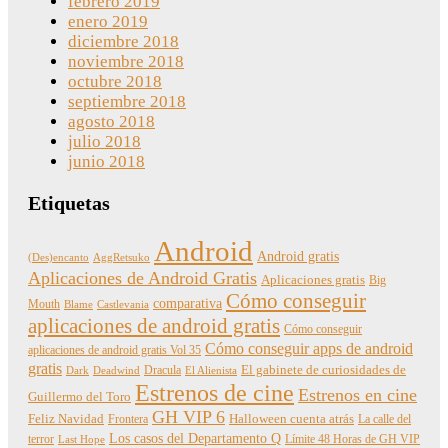
febrero 2019
enero 2019
diciembre 2018
noviembre 2018
octubre 2018
septiembre 2018
agosto 2018
julio 2018
junio 2018
Etiquetas
Android
Android gratis
(Des)encanto
AggRetsuko
Aplicaciones de Android Gratis
Aplicaciones gratis
Big
Cómo conseguir
comparativa
Mouth
Blame
Castlevania
aplicaciones de android gratis
Cómo conseguir
Cómo conseguir apps de android
aplicaciones de android gratis Vol 35
gratis
Dracula
El gabinete de curiosidades de
Dark
Deadwind
El Alienista
Estrenos de cine
Estrenos en cine
Guillermo del Toro
GH VIP 6
Feliz Navidad
Frontera
Halloween cuenta atrás
La calle del
Los casos del Departamento Q
terror
Límite 48 Horas de GH VIP
Last Hope