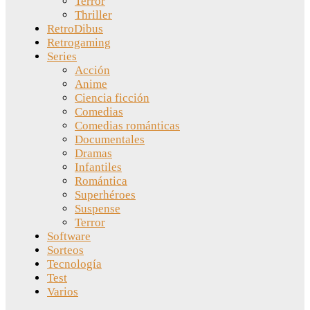
Terror
Thriller
RetroDibus
Retrogaming
Series
Acción
Anime
Ciencia ficción
Comedias
Comedias románticas
Documentales
Dramas
Infantiles
Romántica
Superhéroes
Suspense
Terror
Software
Sorteos
Tecnología
Test
Varios