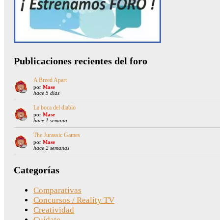
Publicaciones recientes del foro
A Breed Apart
por
Mase
hace 5 días
La boca del diablo
por
Mase
hace 1 semana
The Jurassic Games
por
Mase
hace 2 semanas
Categorías
Comparativas
Concursos / Reality TV
Creatividad
Cuídate