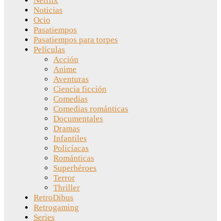
Netflix
Noticias
Ocio
Pasatiempos
Pasatiempos para torpes
Películas
Acción
Anime
Aventuras
Ciencia ficción
Comedias
Comedias románticas
Documentales
Dramas
Infantiles
Policíacas
Románticas
Superhéroes
Terror
Thriller
RetroDibus
Retrogaming
Series