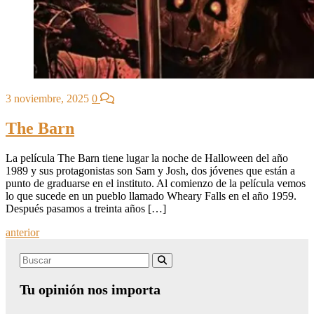
3 noviembre, 2025
0
The Barn
La película The Barn tiene lugar la noche de Halloween del año
1989 y sus protagonistas son Sam y Josh, dos jóvenes que están a
punto de graduarse en el instituto. Al comienzo de la película vemos
lo que sucede en un pueblo llamado Wheary Falls en el año 1959.
Después pasamos a treinta años […]
Posts
anterior
navigation
Search
Buscar
for:
Tu opinión nos importa