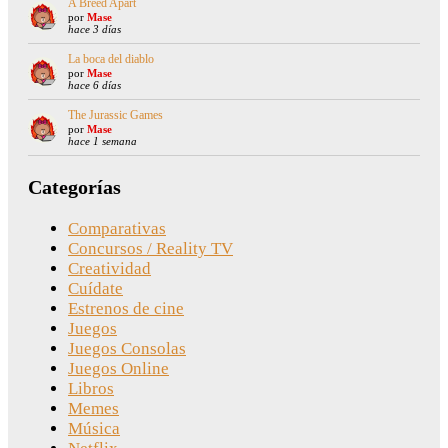
A Breed Apart
por
Mase
hace 3 días
La boca del diablo
por
Mase
hace 6 días
The Jurassic Games
por
Mase
hace 1 semana
Categorías
Comparativas
Concursos / Reality TV
Creatividad
Cuídate
Estrenos de cine
Juegos
Juegos Consolas
Juegos Online
Libros
Memes
Música