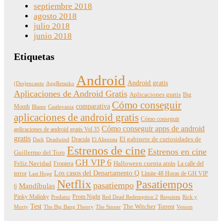
septiembre 2018
agosto 2018
julio 2018
junio 2018
Etiquetas
Android
Android gratis
(Des)encanto
AggRetsuko
Aplicaciones de Android Gratis
Aplicaciones gratis
Big
Cómo conseguir
comparativa
Mouth
Blame
Castlevania
aplicaciones de android gratis
Cómo conseguir
Cómo conseguir apps de android
aplicaciones de android gratis Vol 35
gratis
Dracula
El gabinete de curiosidades de
Dark
Deadwind
El Alienista
Estrenos de cine
Estrenos en cine
Guillermo del Toro
GH VIP 6
Feliz Navidad
Frontera
Halloween cuenta atrás
La calle del
Los casos del Departamento Q
terror
Límite 48 Horas de GH VIP
Last Hope
Netflix
Pasatiempos
pasatiempo
Mandíbulas
6
Pinky Malinky
Prom Night
Predator
Red Dead Redemption 2
Requiem
Rick y
Test
The Witcher
Torrent
Morty
The Big Bang Theory
The Sinner
Venom