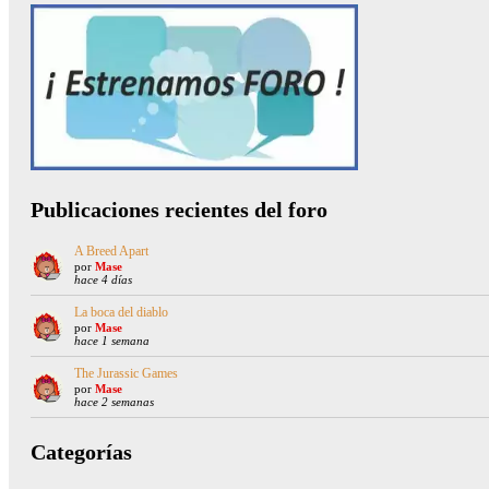
Publicaciones recientes del foro
A Breed Apart
por
Mase
hace 4 días
La boca del diablo
por
Mase
hace 1 semana
The Jurassic Games
por
Mase
hace 2 semanas
Categorías