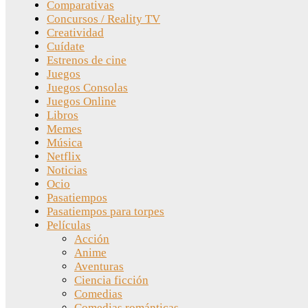
Comparativas
Concursos / Reality TV
Creatividad
Cuídate
Estrenos de cine
Juegos
Juegos Consolas
Juegos Online
Libros
Memes
Música
Netflix
Noticias
Ocio
Pasatiempos
Pasatiempos para torpes
Películas
Acción
Anime
Aventuras
Ciencia ficción
Comedias
Comedias románticas