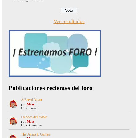
Ver resultados
Publicaciones recientes del foro
A Breed Apart
por
Mase
hace 6 días
La boca del diablo
por
Mase
hace 1 semana
The Jurassic Games