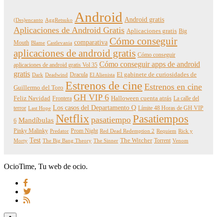
Android
Android gratis
(Des)encanto
AggRetsuko
Aplicaciones de Android Gratis
Aplicaciones gratis
Big
Cómo conseguir
comparativa
Mouth
Blame
Castlevania
aplicaciones de android gratis
Cómo conseguir
Cómo conseguir apps de android
aplicaciones de android gratis Vol 35
gratis
Dracula
El gabinete de curiosidades de
Dark
Deadwind
El Alienista
Estrenos de cine
Estrenos en cine
Guillermo del Toro
GH VIP 6
Feliz Navidad
Frontera
Halloween cuenta atrás
La calle del
Los casos del Departamento Q
terror
Límite 48 Horas de GH VIP
Last Hope
Netflix
Pasatiempos
pasatiempo
Mandíbulas
6
Pinky Malinky
Prom Night
Predator
Red Dead Redemption 2
Requiem
Rick y
Test
The Witcher
Torrent
Morty
The Big Bang Theory
The Sinner
Venom
OcioTime, Tu web de ocio.