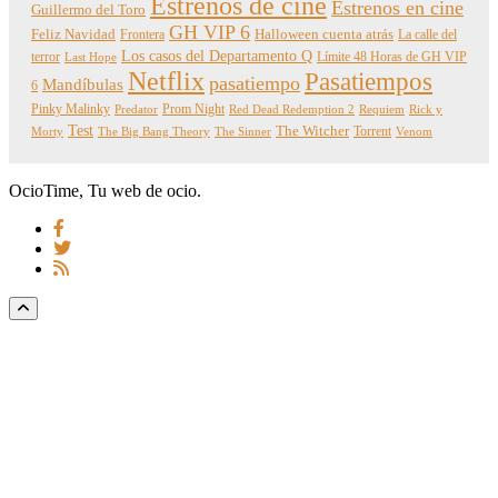
Estrenos de cine
Estrenos en cine
Guillermo del Toro
GH VIP 6
Feliz Navidad
Frontera
Halloween cuenta atrás
La calle del
Los casos del Departamento Q
terror
Límite 48 Horas de GH VIP
Last Hope
Netflix
Pasatiempos
pasatiempo
Mandíbulas
6
Pinky Malinky
Prom Night
Predator
Red Dead Redemption 2
Requiem
Rick y
Test
The Witcher
Torrent
Morty
The Big Bang Theory
The Sinner
Venom
OcioTime, Tu web de ocio.