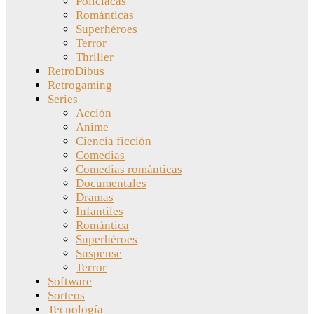
Policíacas
Románticas
Superhéroes
Terror
Thriller
RetroDibus
Retrogaming
Series
Acción
Anime
Ciencia ficción
Comedias
Comedias románticas
Documentales
Dramas
Infantiles
Romántica
Superhéroes
Suspense
Terror
Software
Sorteos
Tecnología