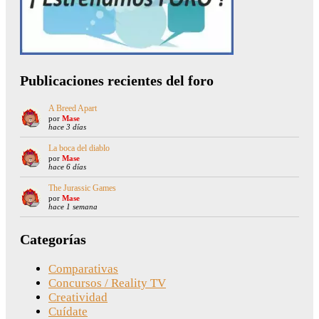
Publicaciones recientes del foro
A Breed Apart
por
Mase
hace 3 días
La boca del diablo
por
Mase
hace 6 días
The Jurassic Games
por
Mase
hace 1 semana
Categorías
Comparativas
Concursos / Reality TV
Creatividad
Cuídate