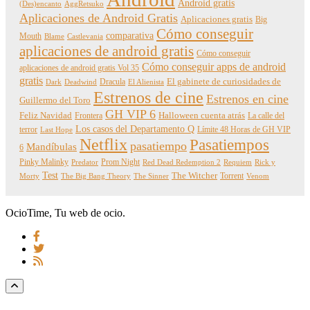
Android gratis
(Des)encanto
AggRetsuko
Aplicaciones de Android Gratis
Aplicaciones gratis
Big
Cómo conseguir
comparativa
Mouth
Blame
Castlevania
aplicaciones de android gratis
Cómo conseguir
Cómo conseguir apps de android
aplicaciones de android gratis Vol 35
gratis
Dracula
El gabinete de curiosidades de
Dark
Deadwind
El Alienista
Estrenos de cine
Estrenos en cine
Guillermo del Toro
GH VIP 6
Feliz Navidad
Frontera
Halloween cuenta atrás
La calle del
Los casos del Departamento Q
terror
Límite 48 Horas de GH VIP
Last Hope
Netflix
Pasatiempos
pasatiempo
Mandíbulas
6
Pinky Malinky
Prom Night
Predator
Red Dead Redemption 2
Requiem
Rick y
Test
The Witcher
Torrent
Morty
The Big Bang Theory
The Sinner
Venom
OcioTime, Tu web de ocio.