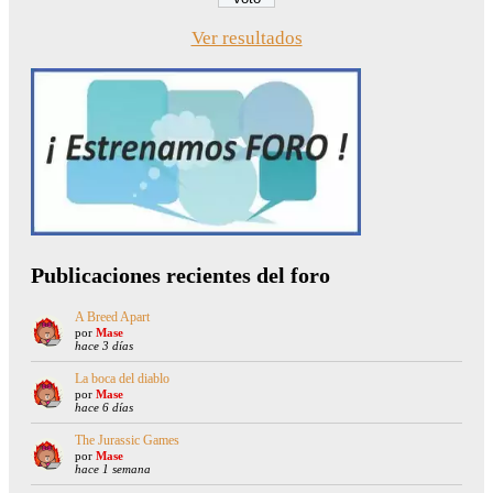
Ver resultados
Publicaciones recientes del foro
A Breed Apart
por
Mase
hace 3 días
La boca del diablo
por
Mase
hace 6 días
The Jurassic Games
por
Mase
hace 1 semana