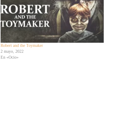
Robert and the Toymaker
2 mayo, 2022
En «Ocio»