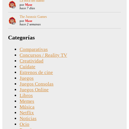
La boca del diablo
por
Mase
hace 7 días
The Jurassic Games
por
Mase
hace 2 semanas
Categorías
Comparativas
Concursos / Reality TV
Creatividad
Cuídate
Estrenos de cine
Juegos
Juegos Consolas
Juegos Online
Libros
Memes
Música
Netflix
Noticias
Ocio