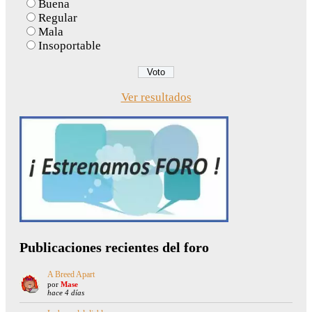
Buena
Regular
Mala
Insoportable
Ver resultados
Publicaciones recientes del foro
A Breed Apart
por
Mase
hace 4 días