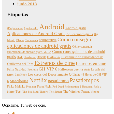
junio 2018
Etiquetas
Android
Android gratis
(Des)encanto
AggRetsuko
Aplicaciones de Android Gratis
Aplicaciones gratis
Big
Cómo conseguir
comparativa
Mouth
Blame
Castlevania
aplicaciones de android gratis
Cómo conseguir
Cómo conseguir apps de android
aplicaciones de android gratis Vol 35
gratis
Dracula
El gabinete de curiosidades de
Dark
Deadwind
El Alienista
Estrenos de cine
Estrenos en cine
Guillermo del Toro
GH VIP 6
Feliz Navidad
Frontera
Halloween cuenta atrás
La calle del
Los casos del Departamento Q
terror
Límite 48 Horas de GH VIP
Last Hope
Netflix
Pasatiempos
pasatiempo
Mandíbulas
6
Pinky Malinky
Prom Night
Predator
Red Dead Redemption 2
Requiem
Rick y
Test
The Witcher
Torrent
Morty
The Big Bang Theory
The Sinner
Venom
OcioTime, Tu web de ocio.