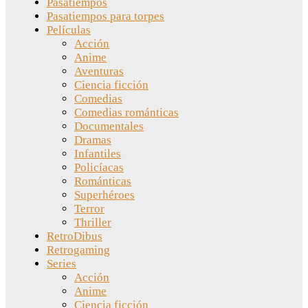
Pasatiempos
Pasatiempos para torpes
Películas
Acción
Anime
Aventuras
Ciencia ficción
Comedias
Comedias románticas
Documentales
Dramas
Infantiles
Policíacas
Románticas
Superhéroes
Terror
Thriller
RetroDibus
Retrogaming
Series
Acción
Anime
Ciencia ficción