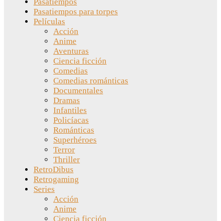
Pasatiempos
Pasatiempos para torpes
Películas
Acción
Anime
Aventuras
Ciencia ficción
Comedias
Comedias románticas
Documentales
Dramas
Infantiles
Policíacas
Románticas
Superhéroes
Terror
Thriller
RetroDibus
Retrogaming
Series
Acción
Anime
Ciencia ficción