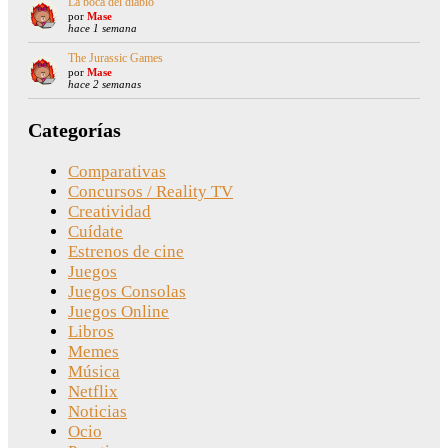
La boca del diablo
por
Mase
hace 1 semana
The Jurassic Games
por
Mase
hace 2 semanas
Categorías
Comparativas
Concursos / Reality TV
Creatividad
Cuídate
Estrenos de cine
Juegos
Juegos Consolas
Juegos Online
Libros
Memes
Música
Netflix
Noticias
Ocio