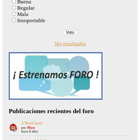
Buena
Regular
Mala
Insoportable
Ver resultados
Publicaciones recientes del foro
A Breed Apart
por
Mase
hace 6 días