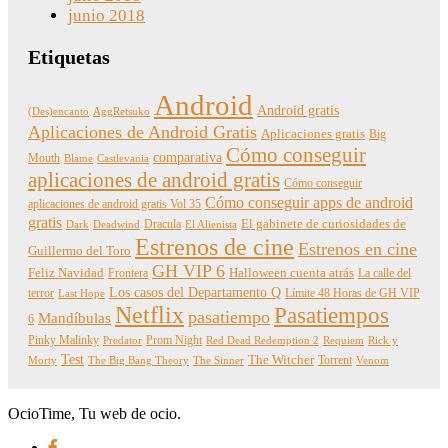
junio 2018
Etiquetas
Android
Android gratis
(Des)encanto
AggRetsuko
Aplicaciones de Android Gratis
Aplicaciones gratis
Big
Cómo conseguir
comparativa
Mouth
Blame
Castlevania
aplicaciones de android gratis
Cómo conseguir
Cómo conseguir apps de android
aplicaciones de android gratis Vol 35
gratis
Dracula
El gabinete de curiosidades de
Dark
Deadwind
El Alienista
Estrenos de cine
Estrenos en cine
Guillermo del Toro
GH VIP 6
Feliz Navidad
Frontera
Halloween cuenta atrás
La calle del
Los casos del Departamento Q
terror
Límite 48 Horas de GH VIP
Last Hope
Netflix
Pasatiempos
pasatiempo
Mandíbulas
6
Pinky Malinky
Prom Night
Predator
Red Dead Redemption 2
Requiem
Rick y
Test
The Witcher
Torrent
Morty
The Big Bang Theory
The Sinner
Venom
OcioTime, Tu web de ocio.