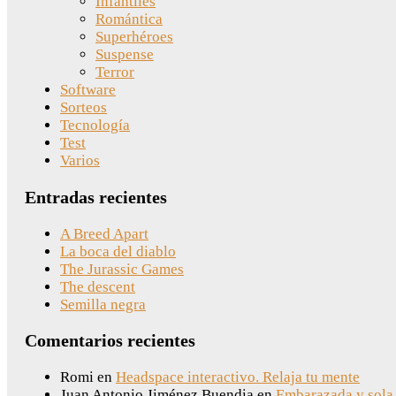
Infantiles
Romántica
Superhéroes
Suspense
Terror
Software
Sorteos
Tecnología
Test
Varios
Entradas recientes
A Breed Apart
La boca del diablo
The Jurassic Games
The descent
Semilla negra
Comentarios recientes
Romi
en
Headspace interactivo. Relaja tu mente
Juan Antonio Jiménez Buendia
en
Embarazada y sola