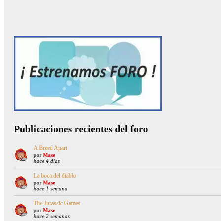
Publicaciones recientes del foro
A Breed Apart
por
Mase
hace 4 días
La boca del diablo
por
Mase
hace 1 semana
The Jurassic Games
por
Mase
hace 2 semanas