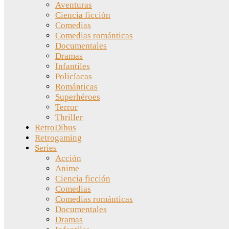
Aventuras
Ciencia ficción
Comedias
Comedias románticas
Documentales
Dramas
Infantiles
Policíacas
Románticas
Superhéroes
Terror
Thriller
RetroDibus
Retrogaming
Series
Acción
Anime
Ciencia ficción
Comedias
Comedias románticas
Documentales
Dramas