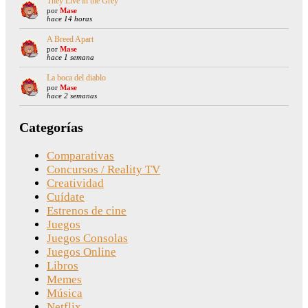
They Live in the Grey
por
Mase
hace 14 horas
A Breed Apart
por
Mase
hace 1 semana
La boca del diablo
por
Mase
hace 2 semanas
Categorías
Comparativas
Concursos / Reality TV
Creatividad
Cuídate
Estrenos de cine
Juegos
Juegos Consolas
Juegos Online
Libros
Memes
Música
Netflix