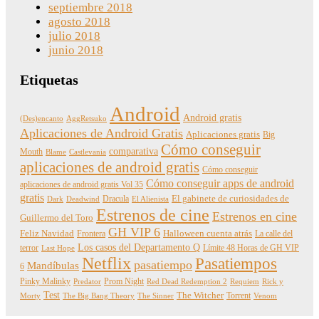
septiembre 2018
agosto 2018
julio 2018
junio 2018
Etiquetas
Android
Android gratis
(Des)encanto
AggRetsuko
Aplicaciones de Android Gratis
Aplicaciones gratis
Big
Cómo conseguir
comparativa
Mouth
Blame
Castlevania
aplicaciones de android gratis
Cómo conseguir
Cómo conseguir apps de android
aplicaciones de android gratis Vol 35
gratis
Dracula
El gabinete de curiosidades de
Dark
Deadwind
El Alienista
Estrenos de cine
Estrenos en cine
Guillermo del Toro
GH VIP 6
Feliz Navidad
Frontera
Halloween cuenta atrás
La calle del
Los casos del Departamento Q
terror
Límite 48 Horas de GH VIP
Last Hope
Netflix
Pasatiempos
pasatiempo
Mandíbulas
6
Pinky Malinky
Prom Night
Predator
Red Dead Redemption 2
Requiem
Rick y
Test
The Witcher
Torrent
Morty
The Big Bang Theory
The Sinner
Venom