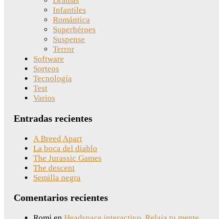
Dramas
Infantiles
Romántica
Superhéroes
Suspense
Terror
Software
Sorteos
Tecnología
Test
Varios
Entradas recientes
A Breed Apart
La boca del diablo
The Jurassic Games
The descent
Semilla negra
Comentarios recientes
Romi
en
Headspace interactivo. Relaja tu mente