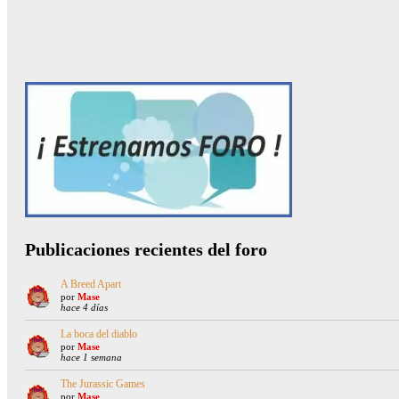
Publicaciones recientes del foro
A Breed Apart
por
Mase
hace 4 días
La boca del diablo
por
Mase
hace 1 semana
The Jurassic Games
por
Mase