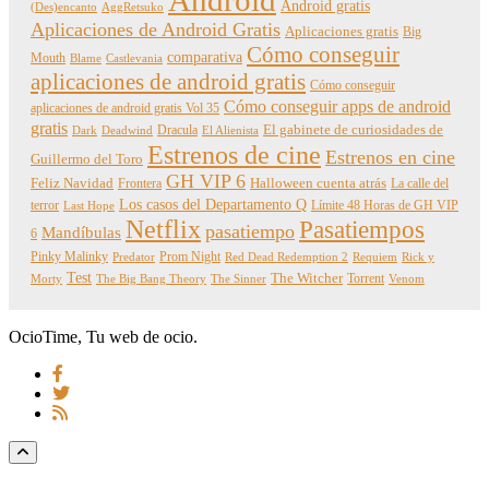
Android gratis
(Des)encanto
AggRetsuko
Aplicaciones de Android Gratis
Aplicaciones gratis
Big
Cómo conseguir
comparativa
Mouth
Blame
Castlevania
aplicaciones de android gratis
Cómo conseguir
Cómo conseguir apps de android
aplicaciones de android gratis Vol 35
gratis
Dracula
El gabinete de curiosidades de
Dark
Deadwind
El Alienista
Estrenos de cine
Estrenos en cine
Guillermo del Toro
GH VIP 6
Feliz Navidad
Frontera
Halloween cuenta atrás
La calle del
Los casos del Departamento Q
terror
Límite 48 Horas de GH VIP
Last Hope
Netflix
Pasatiempos
pasatiempo
Mandíbulas
6
Pinky Malinky
Prom Night
Predator
Red Dead Redemption 2
Requiem
Rick y
Test
The Witcher
Torrent
Morty
The Big Bang Theory
The Sinner
Venom
OcioTime, Tu web de ocio.