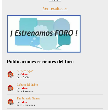
Ver resultados
Publicaciones recientes del foro
A Breed Apart
por
Mase
hace 6 días
La boca del diablo
por
Mase
hace 1 semana
The Jurassic Games
por
Mase
hace 2 semanas