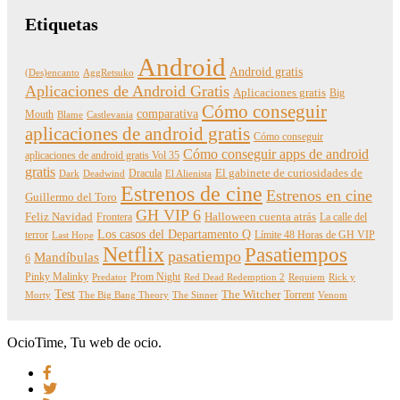
Etiquetas
Android
Android gratis
(Des)encanto
AggRetsuko
Aplicaciones de Android Gratis
Aplicaciones gratis
Big
Cómo conseguir
comparativa
Mouth
Blame
Castlevania
aplicaciones de android gratis
Cómo conseguir
Cómo conseguir apps de android
aplicaciones de android gratis Vol 35
gratis
Dracula
El gabinete de curiosidades de
Dark
Deadwind
El Alienista
Estrenos de cine
Estrenos en cine
Guillermo del Toro
GH VIP 6
Feliz Navidad
Frontera
Halloween cuenta atrás
La calle del
Los casos del Departamento Q
terror
Límite 48 Horas de GH VIP
Last Hope
Netflix
Pasatiempos
pasatiempo
Mandíbulas
6
Pinky Malinky
Prom Night
Predator
Red Dead Redemption 2
Requiem
Rick y
Test
The Witcher
Torrent
Morty
The Big Bang Theory
The Sinner
Venom
OcioTime, Tu web de ocio.