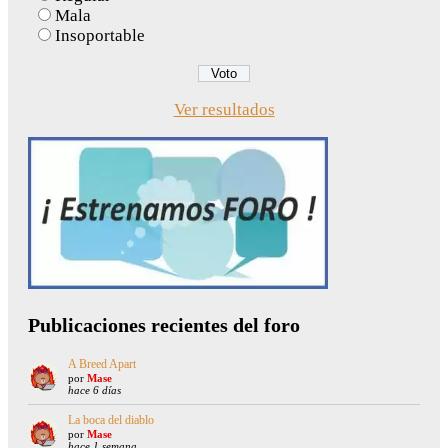
Mala
Insoportable
Ver resultados
Publicaciones recientes del foro
A Breed Apart
por
Mase
hace 6 días
La boca del diablo
por
Mase
hace 1 semana