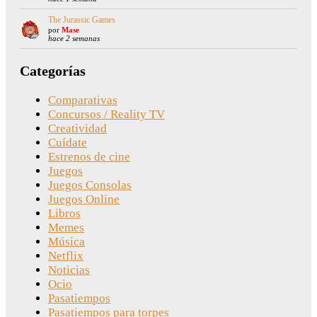
The Jurassic Games
por
Mase
hace 2 semanas
Categorías
Comparativas
Concursos / Reality TV
Creatividad
Cuídate
Estrenos de cine
Juegos
Juegos Consolas
Juegos Online
Libros
Memes
Música
Netflix
Noticias
Ocio
Pasatiempos
Pasatiempos para torpes